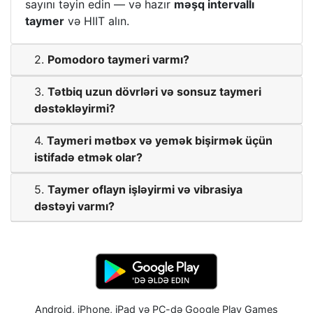
sayını təyin edin — və hazır
məşq intervallı
taymer
və HIIT alın.
2.
Pomodoro taymeri varmı?
3.
Tətbiq uzun dövrləri və sonsuz taymeri
dəstəkləyirmi?
4.
Taymeri mətbəx və yemək bişirmək üçün
istifadə etmək olar?
5.
Taymer oflayn işləyirmi və vibrasiya
dəstəyi varmı?
Android, iPhone, iPad və PC-də Google Play Games