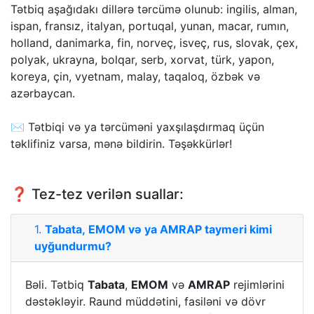
Tətbiq aşağıdakı dillərə tərcümə olunub: ingilis, alman,
ispan, fransız, italyan, portuqal, yunan, macar, rumın,
holland, danimarka, fin, norveç, isveç, rus, slovak, çex,
polyak, ukrayna, bolqar, serb, xorvat, türk, yapon,
koreya, çin, vyetnam, malay, taqaloq, özbək və
azərbaycan.
✉️ Tətbiqi və ya tərcüməni yaxşılaşdırmaq üçün
təklifiniz varsa, mənə bildirin. Təşəkkürlər!
❓ Tez-tez verilən suallar:
1.
Tabata, EMOM və ya AMRAP taymeri kimi
uyğundurmu?
Bəli. Tətbiq
Tabata
,
EMOM
və
AMRAP
rejimlərini
dəstəkləyir. Raund müddətini, fasiləni və dövr