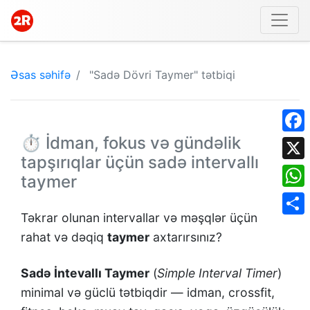
Əsas səhifə
"Sadə Dövri Taymer" tətbiqi
⏱️ İdman, fokus və gündəlik
Face
tapşırıqlar üçün sadə intervallı
X
taymer
What
Təkrar olunan intervallar və məşqlər üçün
Shar
rahat və dəqiq
taymer
axtarırsınız?
Sadə İntevallı Taymer
(
Simple Interval Timer
)
minimal və güclü tətbiqdir — idman, crossfit,