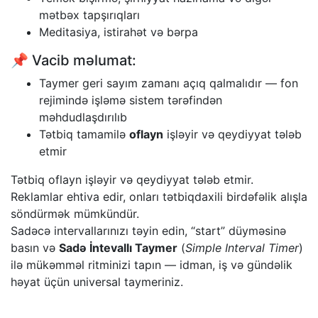
mətbəx tapşırıqları
Meditasiya, istirahət və bərpa
📌 Vacib məlumat:
Taymer geri sayım zamanı açıq qalmalıdır — fon
rejimində işləmə sistem tərəfindən
məhdudlaşdırılıb
Tətbiq tamamilə
oflayn
işləyir və qeydiyyat tələb
etmir
Tətbiq oflayn işləyir və qeydiyyat tələb etmir.
Reklamlar ehtiva edir, onları tətbiqdaxili birdəfəlik alışla
söndürmək mümkündür.
Sadəcə intervallarınızı təyin edin, “start” düyməsinə
basın və
Sadə İntevallı Taymer
(
Simple Interval Timer
)
ilə mükəmməl ritminizi tapın — idman, iş və gündəlik
həyat üçün universal taymeriniz.