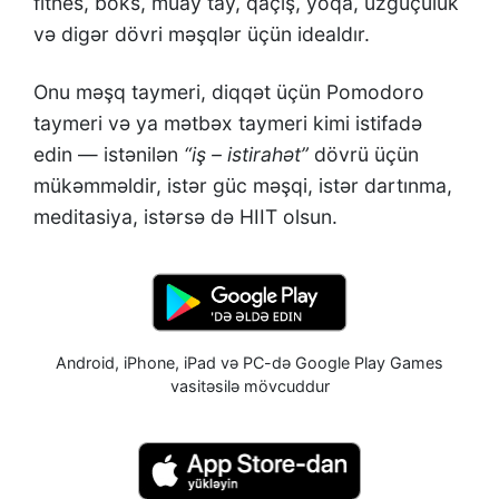
fitnes, boks, muay tay, qaçış, yoqa, üzgüçülük
və digər dövri məşqlər üçün idealdır.
Onu məşq taymeri, diqqət üçün Pomodoro
taymeri və ya mətbəx taymeri kimi istifadə
edin — istənilən
“iş – istirahət”
dövrü üçün
mükəmməldir, istər güc məşqi, istər dartınma,
meditasiya, istərsə də HIIT olsun.
Android, iPhone, iPad və PC-də Google Play Games
vasitəsilə mövcuddur