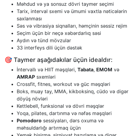
Məhdud və ya sonsuz dövri taymer seçimi
Tarix, interval sxemi və ümumi vaxtla nəticələrin
saxlanması
Səs və vibrasiya siqnalları, həmçinin səssiz rejim
Seçim üçün bir neçə xəbərdarlıq səsi
Aydın və tünd mövzular
33 interfeys dili üçün dəstək
🎯 Taymer aşağıdakılar üçün idealdır:
İntervallı və HIIT məşqləri,
Tabata
,
EMOM
və
AMRAP
sxemləri
Crossfit, fitnes, workout və güc məşqləri
Boks, muay tay, MMA, kikboksinq, cüdo və digər
döyüş növləri
Kettlebell, funksional və dövri məşqlər
Yoqa, pilates, dartınma və nəfəs məşqləri
Pomodoro
sessiyaları, dərs oxuma və
məhsuldarlığı artırmaq üçün
Yemək bişirmə, şirniyyat hazırlama və digər