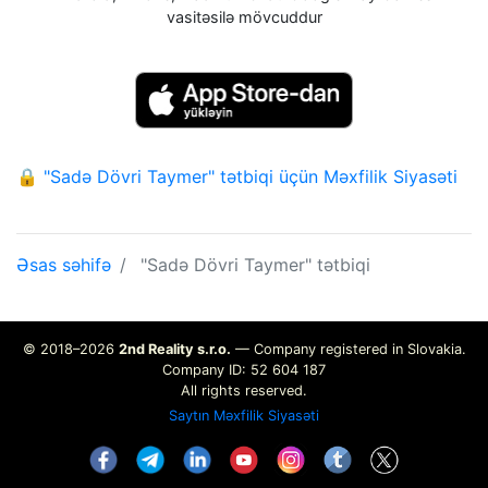
vasitəsilə mövcuddur
🔒 "Sadə Dövri Taymer" tətbiqi üçün Məxfilik Siyasəti
Əsas səhifə
"Sadə Dövri Taymer" tətbiqi
© 2018–2026
2nd Reality s.r.o.
— Company registered in Slovakia.
Company ID: 52 604 187
All rights reserved.
Saytın Məxfilik Siyasəti