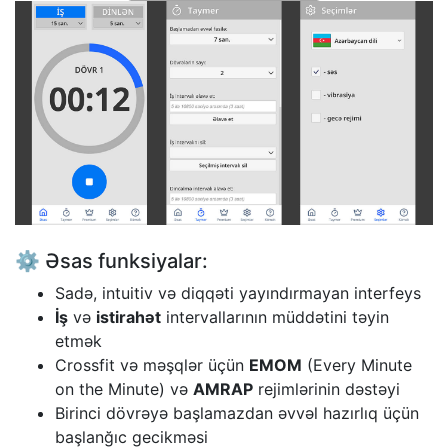
⚙️ Əsas funksiyalar:
Sadə, intuitiv və diqqəti yayındırmayan interfeys
İş
və
istirahət
intervallarının müddətini təyin
etmək
Crossfit və məşqlər üçün
EMOM
(Every Minute
on the Minute) və
AMRAP
rejimlərinin dəstəyi
Birinci dövrəyə başlamazdan əvvəl hazırlıq üçün
başlanğıc gecikməsi