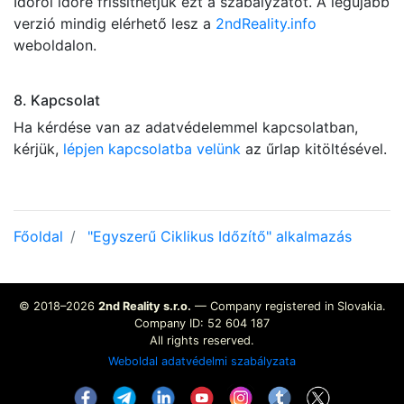
Időről időre frissíthetjük ezt a szabályzatot. A legújabb
verzió mindig elérhető lesz a
2ndReality.info
weboldalon.
8. Kapcsolat
Ha kérdése van az adatvédelemmel kapcsolatban,
kérjük,
lépjen kapcsolatba velünk
az űrlap kitöltésével.
Főoldal
"Egyszerű Ciklikus Időzítő" alkalmazás
© 2018–2026
2nd Reality s.r.o.
— Company registered in Slovakia.
Company ID: 52 604 187
All rights reserved.
Weboldal adatvédelmi szabályzata