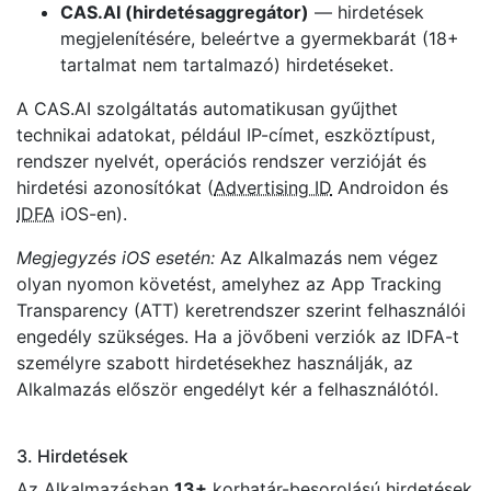
CAS.AI (hirdetésaggregátor)
— hirdetések
megjelenítésére, beleértve a gyermekbarát (18+
tartalmat nem tartalmazó) hirdetéseket.
A CAS.AI szolgáltatás automatikusan gyűjthet
technikai adatokat, például IP-címet, eszköztípust,
rendszer nyelvét, operációs rendszer verzióját és
hirdetési azonosítókat (
Advertising ID
Androidon és
IDFA
iOS-en).
Megjegyzés iOS esetén:
Az Alkalmazás nem végez
olyan nyomon követést, amelyhez az App Tracking
Transparency (ATT) keretrendszer szerint felhasználói
engedély szükséges. Ha a jövőbeni verziók az IDFA-t
személyre szabott hirdetésekhez használják, az
Alkalmazás először engedélyt kér a felhasználótól.
3. Hirdetések
Az Alkalmazásban
13+
korhatár-besorolású hirdetések