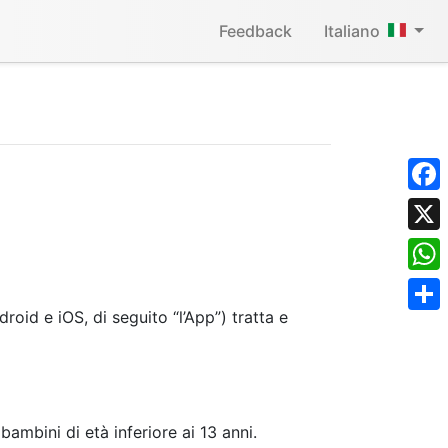
Feedback
Italiano
Face
X
What
roid e iOS, di seguito “l’App”) tratta e
Shar
mbini di età inferiore ai 13 anni.