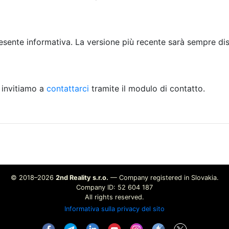
ente informativa. La versione più recente sarà sempre dis
i invitiamo a
contattarci
tramite il modulo di contatto.
© 2018–2026
2nd Reality s.r.o.
— Company registered in Slovakia.
Company ID: 52 604 187
All rights reserved.
Informativa sulla privacy del sito