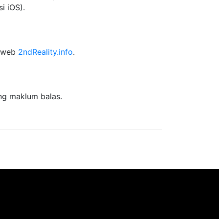
i iOS).
n web
2ndReality.info
.
ng maklum balas.