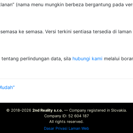
klanan” (nama menu mungkin berbeza bergantung pada vers
semasa ke semasa. Versi terkini sentiasa tersedia di lama
tentang perlindungan data, sila
hubungi kami
melalui bora
 Mudah"
© 2018–2026
2nd Reality s.r.o.
— Company registered in Slovakia.
Company ID: 52 604 187
All rights reserved.
Dasar Privasi Laman Web