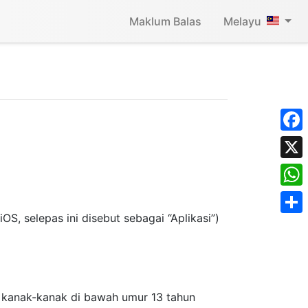
Maklum Balas
Melayu
Face
X
What
OS, selepas ini disebut sebagai “Aplikasi”)
Shar
 kanak-kanak di bawah umur 13 tahun