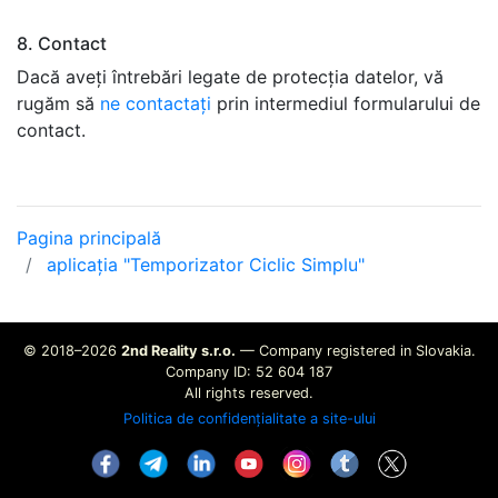
8. Contact
Dacă aveți întrebări legate de protecția datelor, vă
rugăm să
ne contactați
prin intermediul formularului de
contact.
Pagina principală
aplicația "Temporizator Ciclic Simplu"
© 2018–2026
2nd Reality s.r.o.
— Company registered in Slovakia.
Company ID: 52 604 187
All rights reserved.
Politica de confidențialitate a site-ului