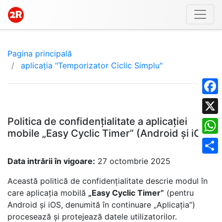
Pagina principală
aplicația "Temporizator Ciclic Simplu"
Face
Politica de confidențialitate a aplicației
X
mobile „Easy Cyclic Timer” (Android și iOS)
What
Data intrării în vigoare:
27 octombrie 2025
Shar
Această politică de confidențialitate descrie modul în
care aplicația mobilă
„Easy Cyclic Timer”
(pentru
Android și iOS, denumită în continuare „Aplicația”)
procesează și protejează datele utilizatorilor.