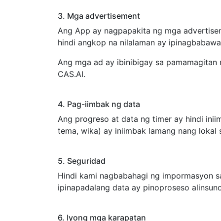
3. Mga advertisement
Ang App ay nagpapakita ng mga advertise
hindi angkop na nilalaman ay ipinagbabawa
Ang mga ad ay ibinibigay sa pamamagitan
CAS.AI.
4. Pag-iimbak ng data
Ang progreso at data ng timer ay hindi ini
tema, wika) ay iniimbak lamang nang lokal 
5. Seguridad
Hindi kami nagbabahagi ng impormasyon sa 
ipinapadalang data ay pinoproseso alinsun
6. Iyong mga karapatan