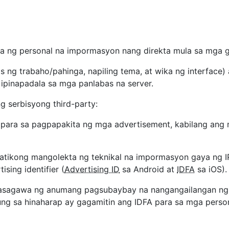
ta ng personal na impormasyon nang direkta mula sa mga 
s ng trabaho/pahinga, napiling tema, at wika ng interface)
ipinapadala sa mga panlabas na server.
 serbisyong third-party:
para sa pagpapakita ng mga advertisement, kabilang ang
ikong mangolekta ng teknikal na impormasyon gaya ng IP a
sing identifier (
Advertising ID
sa Android at
IDFA
sa iOS).
asagawa ng anumang pagsubaybay na nangangailangan ng 
ng sa hinaharap ay gagamitin ang IDFA para sa mga perso