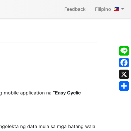
Feedback
Filipino
Line
Face
X
g mobile application na
“Easy Cyclic
Shar
ongolekta ng data mula sa mga batang wala