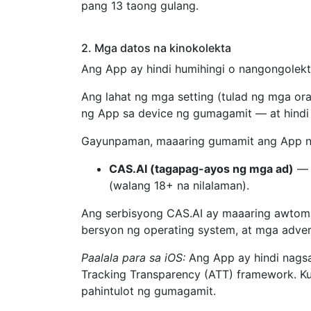
pang 13 taong gulang.
2. Mga datos na kinokolekta
Ang App ay hindi humihingi o nangongolek
Ang lahat ng mga setting (tulad ng mga ora
ng App sa device ng gumagamit — at hindi 
Gayunpaman, maaaring gumamit ang App ng
CAS.AI (tagapag-ayos ng mga ad)
— 
(walang 18+ na nilalaman).
Ang serbisyong CAS.AI ay maaaring awtomat
bersyon ng operating system, at mga adverti
Paalala para sa iOS:
Ang App ay hindi nags
Tracking Transparency (ATT) framework. Ku
pahintulot ng gumagamit.