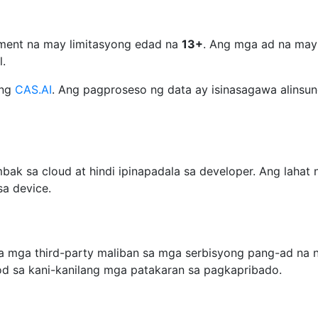
ment na may limitasyong edad na
13+
. Ang mga ad na may 
l.
 ng
CAS.AI
. Ang pagproseso ng data ay isinasagawa alinsu
imbak sa cloud at hindi ipinapadala sa developer. Ang laha
sa device.
mga third-party maliban sa mga serbisyong pang-ad na na
od sa kani-kanilang mga patakaran sa pagkapribado.