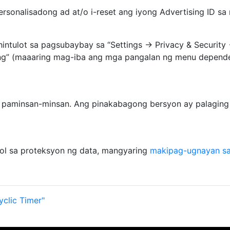
sonalisadong ad at/o i-reset ang iyong Advertising ID sa
ulot sa pagsubaybay sa “Settings → Privacy & Security → 
sing” (maaaring mag-iba ang mga pangalan ng menu depende
o paminsan-minsan. Ang pinakabagong bersyon ay palaging
l sa proteksyon ng data, mangyaring
makipag-ugnayan sa
clic Timer"