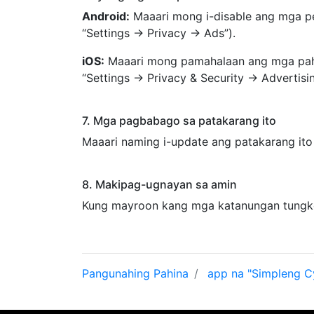
Android:
Maaari mong i-disable ang mga per
“Settings → Privacy → Ads”).
iOS:
Maaari mong pamahalaan ang mga pahint
“Settings → Privacy & Security → Adverti
7. Mga pagbabago sa patakarang ito
Maaari naming i-update ang patakarang it
8. Makipag-ugnayan sa amin
Kung mayroon kang mga katanungan tungko
Pangunahing Pahina
app na "Simpleng Cy