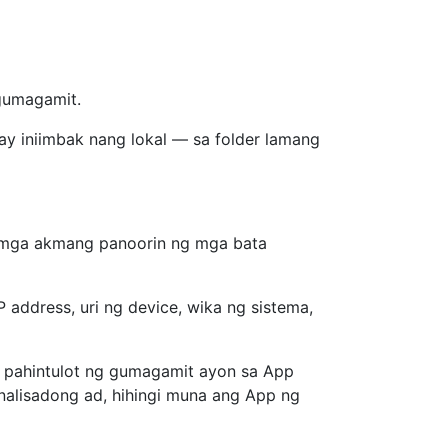
gumagamit.
 ay iniimbak nang lokal — sa folder lamang
 mga akmang panoorin ng mga bata
ddress, uri ng device, wika ng sistema,
pahintulot ng gumagamit ayon sa App
nalisadong ad, hihingi muna ang App ng