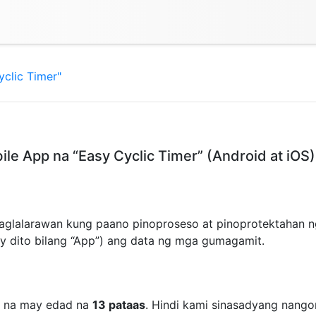
clic Timer"
le App na “Easy Cyclic Timer” (Android at iOS)
aglalarawan kung paano pinoproseso at pinoprotektahan n
oy dito bilang “App”) ang data ng mga gumagamit.
t na may edad na
13 pataas
. Hindi kami sinasadyang nang