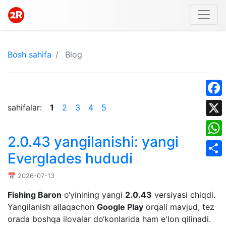
Bosh sahifa
Blog
Face
sahifalar:
1
2
3
4
5
X
2.0.43 yangilanishi: yangi
What
Everglades hududi
Shar
📅 2026-07-13
Fishing Baron
o‘yinining yangi
2.0.43
versiyasi chiqdi.
Yangilanish allaqachon
Google Play
orqali mavjud, tez
orada boshqa ilovalar do‘konlarida ham e'lon qilinadi.