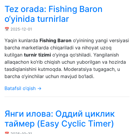
Tez orada: Fishing Baron
o‘yinida turnirlar
📅 2025-12-01
Yaqin kunlarda
Fishing Baron
o‘yinining yangi versiyasi
barcha marketlarda chiqariladi va nihoyat uzoq
kutilgan
turnir tizimi
o‘yinga qo‘shiladi. Yangilanish
allaqachon ko‘rib chiqish uchun yuborilgan va hozirda
tasdiqlanishini kutmoqda. Moderatsiya tugagach, u
barcha o‘yinchilar uchun mavjud bo‘ladi.
Batafsil o‘qish →
Янги илова: Оддий циклик
таймер (Easy Cyclic Timer)
📅 2025-10-31