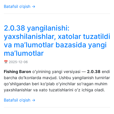
Batafsil o‘qish →
2.0.38 yangilanishi:
yaxshilanishlar, xatolar tuzatildi
va maʼlumotlar bazasida yangi
maʼlumotlar
📅 2025-12-06
Fishing Baron
oʻyinining yangi versiyasi —
2.0.38
endi
barcha doʻkonlarda mavjud. Ushbu yangilanish turnirlar
qoʻshilgandan beri koʻplab oʻyinchilar soʻragan muhim
yaxshilanishlar va xato tuzatishlarini oʻz ichiga oladi.
Batafsil o‘qish →