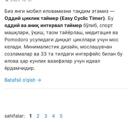
Биз янги мобил иловамизни тақдим этамиз —
Оддий циклик таймер (Easy Cyclic Timer)
. Бу
оддий ва аниқ интервал таймер
бўлиб, спорт
машқлари, ўқиш, таом тайёрлаш, медитация ва
Pomodoro усулидаги диққат цикллари учун мос
келади. Минималистик дизайн, мослашувчан
созламалар ва 33 та тилдаги интерфейс билан бу
илова ҳар кунлик вазифалар учун идеал
ёрдамчидир.
Batafsil o‘qish →
sahifalar:
1
2
3
4
5