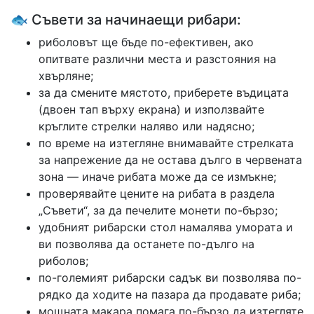
🐟 Съвети за начинаещи рибари:
риболовът ще бъде по-ефективен, ако
опитвате различни места и разстояния на
хвърляне;
за да смените мястото, приберете въдицата
(двоен тап върху екрана) и използвайте
кръглите стрелки наляво или надясно;
по време на изтегляне внимавайте стрелката
за напрежение да не остава дълго в червената
зона — иначе рибата може да се измъкне;
проверявайте цените на рибата в раздела
„Съвети“, за да печелите монети по-бързо;
удобният рибарски стол намалява умората и
ви позволява да останете по-дълго на
риболов;
по-големият рибарски садък ви позволява по-
рядко да ходите на пазара да продавате риба;
мощната макара помага по-бързо да изтегляте