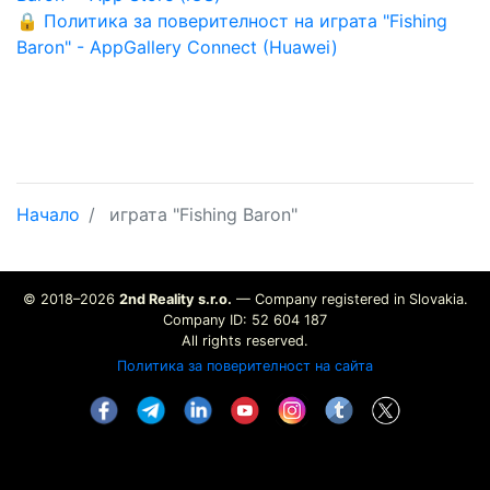
🔒 Политика за поверителност на играта "Fishing
Baron" - AppGallery Connect (Huawei)
Начало
играта "Fishing Baron"
© 2018–2026
2nd Reality s.r.o.
— Company registered in Slovakia.
Company ID: 52 604 187
All rights reserved.
Политика за поверителност на сайта