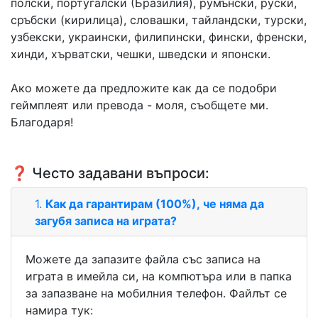
полски, португалски (Бразилия), румънски, руски,
сръбски (кирилица), словашки, тайландски, турски,
узбекски, украински, филипински, фински, френски,
хинди, хърватски, чешки, шведски и японски.
Ако можете да предложите как да се подобри
геймплеят или превода - моля, съобщете ми.
Благодаря!
❓ Често задавани въпроси:
1.
Как да гарантирам (100%), че няма да
загубя записа на играта?
Можете да запазите файла със записа на
играта в имейла си, на компютъра или в папка
за запазване на мобилния телефон. Файлът се
намира тук: