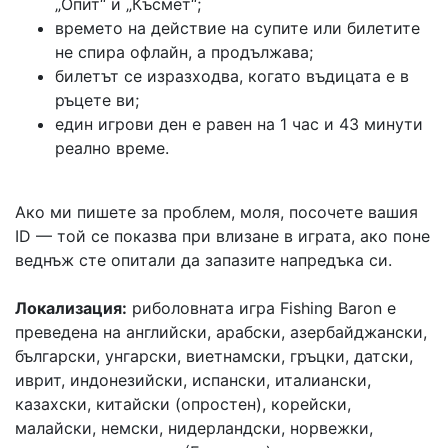
„Опит“ и „Късмет“;
времето на действие на супите или билетите
не спира офлайн, а продължава;
билетът се изразходва, когато въдицата е в
ръцете ви;
един игрови ден е равен на 1 час и 43 минути
реално време.
Ако ми пишете за проблем, моля, посочете вашия
ID — той се показва при влизане в играта, ако поне
веднъж сте опитали да запазите напредъка си.
Локализация:
риболовната игра Fishing Baron е
преведена на английски, арабски, азербайджански,
български, унгарски, виетнамски, гръцки, датски,
иврит, индонезийски, испански, италиански,
казахски, китайски (опростен), корейски,
малайски, немски, нидерландски, норвежки,