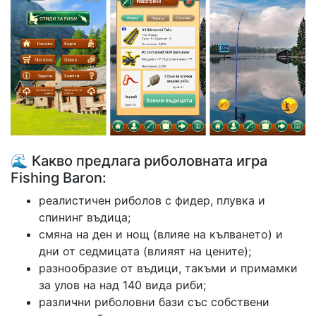
🌊 Какво предлага риболовната игра
Fishing Baron:
реалистичен риболов с фидер, плувка и
спининг въдица;
смяна на ден и нощ (влияе на кълването) и
дни от седмицата (влияят на цените);
разнообразие от въдици, такъми и примамки
за улов на над 140 вида риби;
различни риболовни бази със собствени