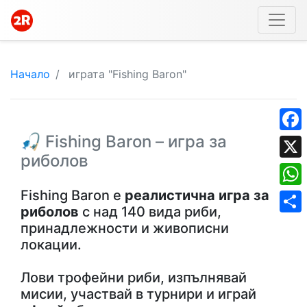
Начало
играта "Fishing Baron"
🎣 Fishing Baron – игра за
Face
риболов
X
Fishing Baron е
реалистична игра за
What
риболов
с над 140 вида риби,
Shar
принадлежности и живописни
локации.
Лови трофейни риби, изпълнявай
мисии, участвай в турнири и играй