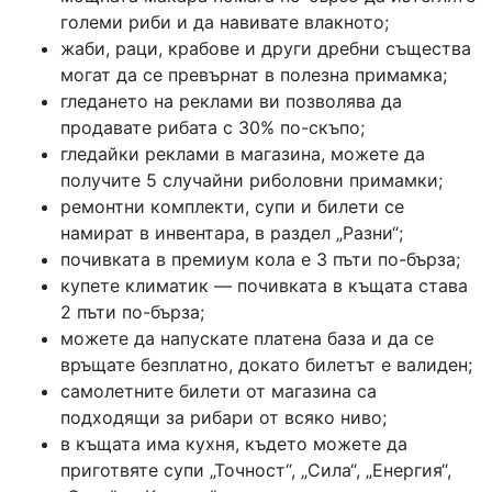
големи риби и да навивате влакното;
жаби, раци, крабове и други дребни същества
могат да се превърнат в полезна примамка;
гледането на реклами ви позволява да
продавате рибата с 30% по-скъпо;
гледайки реклами в магазина, можете да
получите 5 случайни риболовни примамки;
ремонтни комплекти, супи и билети се
намират в инвентара, в раздел „Разни“;
почивката в премиум кола е 3 пъти по-бърза;
купете климатик — почивката в къщата става
2 пъти по-бърза;
можете да напускате платена база и да се
връщате безплатно, докато билетът е валиден;
самолетните билети от магазина са
подходящи за рибари от всяко ниво;
в къщата има кухня, където можете да
приготвяте супи „Точност“, „Сила“, „Енергия“,