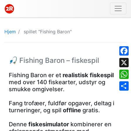
Hjem
spillet "Fishing Baron"
🎣 Fishing Baron – fiskespil
Face
X
Fishing Baron er et
realistisk fiskespil
med over 140 fiskearter, udstyr og
What
smukke omgivelser.
Shar
Fang trofæer, fuldfør opgaver, deltag i
turneringer, og spil
offline
gratis.
Denne
fiskesimulator
kombinerer en