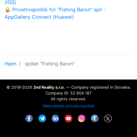
(iOS)
🔒 Privatlivspolitik for "Fishing Baron" spil -
AppGallery Connect (Huawei)
Hjem
spillet "Fishing Baron"
© 2018–2026
2nd Reality s.r.o.
— Company registered in Slovakia.
Company ID: 52 604 187
All rights reserved.
Webstedets privatlivspolitik