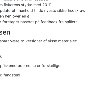
es fiskerens styrke med 20 %.
ateret i henhold til de nyeste sikkerhedskrav.
en hen over en ø.
er foretaget baseret på feedback fra spillere.
asen
 snart være to versioner af visse materialer:
s
.
og fiskemetoderne nu er forskellige.
d fangsten!