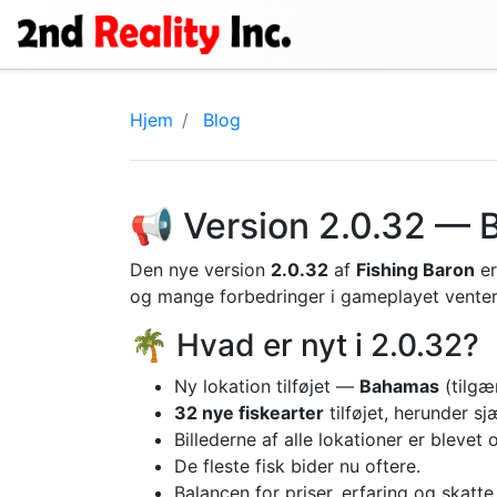
Hjem
Blog
📢 Version 2.0.32 — B
Den nye version
2.0.32
af
Fishing Baron
er
og mange forbedringer i gameplayet venter
🌴 Hvad er nyt i 2.0.32?
Ny lokation tilføjet —
Bahamas
(tilgæ
32 nye fiskearter
tilføjet, herunder sj
Billederne af alle lokationer er bleve
De fleste fisk bider nu oftere.
Balancen for priser, erfaring og skatte 