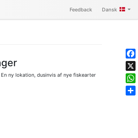
Feedback
Dansk
nger
Face
En ny lokation, dusinvis af nye fiskearter
X
What
Shar