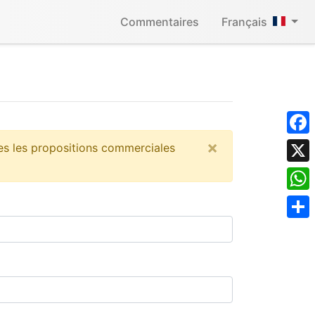
Commentaires
Français
×
Face
es les propositions commerciales
X
What
Shar