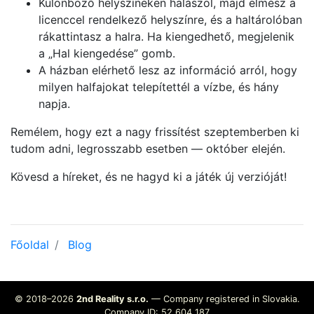
Különböző helyszíneken halászol, majd elmész a
licenccel rendelkező helyszínre, és a haltárolóban
rákattintasz a halra. Ha kiengedhető, megjelenik
a „Hal kiengedése” gomb.
A házban elérhető lesz az információ arról, hogy
milyen halfajokat telepítettél a vízbe, és hány
napja.
Remélem, hogy ezt a nagy frissítést szeptemberben ki
tudom adni, legrosszabb esetben — október elején.
Kövesd a híreket, és ne hagyd ki a játék új verzióját!
Főoldal
Blog
© 2018–2026
2nd Reality s.r.o.
— Company registered in Slovakia.
Company ID: 52 604 187