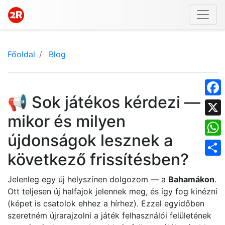
Főoldal
Blog
📢 Sok játékos kérdezi —
Face
mikor és milyen
X
újdonságok lesznek a
What
következő frissítésben?
Shar
Jelenleg egy új helyszínen dolgozom — a
Bahamákon
.
Ott teljesen új halfajok jelennek meg, és így fog kinézni
(képet is csatolok ehhez a hírhez). Ezzel egyidőben
szeretném újrarajzolni a játék felhasználói felületének