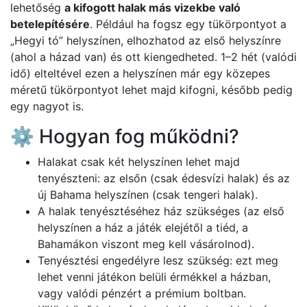
lehetőség
a kifogott halak más vizekbe való
betelepítésére
. Például ha fogsz egy tükörpontyot a
„Hegyi tó” helyszínen, elhozhatod az első helyszínre
(ahol a házad van) és ott kiengedheted. 1–2 hét (valódi
idő) elteltével ezen a helyszínen már egy közepes
méretű tükörpontyot lehet majd kifogni, később pedig
egy nagyot is.
⚙️ Hogyan fog működni?
Halakat csak két helyszínen lehet majd
tenyészteni: az elsőn (csak édesvízi halak) és az
új Bahama helyszínen (csak tengeri halak).
A halak tenyésztéséhez ház szükséges (az első
helyszínen a ház a játék elejétől a tiéd, a
Bahamákon viszont meg kell vásárolnod).
Tenyésztési engedélyre lesz szükség: ezt meg
lehet venni játékon belüli érmékkel a házban,
vagy valódi pénzért a prémium boltban.