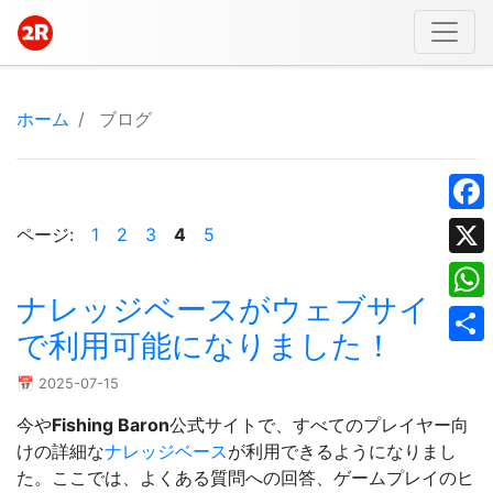
ホーム
ブログ
Face
ページ:
1
2
3
4
5
X
ナレッジベースがウェブサイト
What
で利用可能になりました！
Shar
📅 2025-07-15
今や
Fishing Baron
公式サイトで、すべてのプレイヤー向
けの詳細な
ナレッジベース
が利用できるようになりまし
た。ここでは、よくある質問への回答、ゲームプレイのヒ