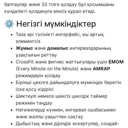
баптаулар және 33 тілге қолдау бұл қосымшаны
күнделікті қолдануға мінсіз құрал етеді.
⚙️ Негізгі мүмкіндіктер
Таза әрі түсінікті интерфейс, еш артық
элементсіз
Жұмыс
және
демалыс
интервалдарының
ұзақтығын реттеу
CrossFit және фитнес жаттығулары үшін
EMOM
(Every Minute on the Minute) және
AMRAP
режимдерін қолдау
Бірінші циклге дайындалуға мүмкіндік беретін
іске қосу кідірісі
Шектеулі немесе шексіз циклдік таймер
режимін таңдау
Нәтижелерді күнмен, интервал сызбасымен
және жалпы уақытпен сақтау
Дыбыстық және дірілдік ескертулер, сондай-