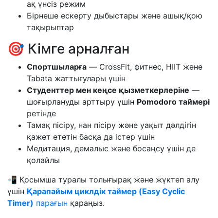
ақ үнсіз режим
Бірнеше ескерту дыбыстары және ашық/қою
тақырыптар
🎯 Кімге арналған
Спортшыларға
— CrossFit, фитнес, HIIT және
Tabata жаттығулары үшін
Студенттер мен кеңсе қызметкерлеріне
—
шоғырлануды арттыру үшін
Pomodoro таймері
ретінде
Тамақ пісіру, нан пісіру және уақыт дәлдігін
қажет ететін басқа да істер үшін
Медитация, демалыс және босаңсу үшін де
қолайлы
📲 Қосымша туралы толығырақ және жүктеп алу
үшін
Қарапайым циклдік таймер (Easy Cyclic
Timer)
парағын
қараңыз.