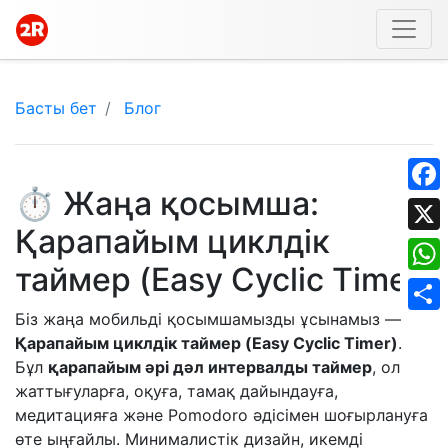
Басты бет
Блог
⏱️ Жаңа қосымша:
Face
Қарапайым циклдік
X
таймер (Easy Cyclic Timer)
What
Біз жаңа мобильді қосымшамызды ұсынамыз —
Shar
Қарапайым циклдік таймер (Easy Cyclic Timer)
.
Бұл
қарапайым әрі дәл интервалды таймер
, ол
жаттығуларға, оқуға, тамақ дайындауға,
медитацияға және Pomodoro әдісімен шоғырлануға
өте ыңғайлы. Минималистік дизайн, икемді