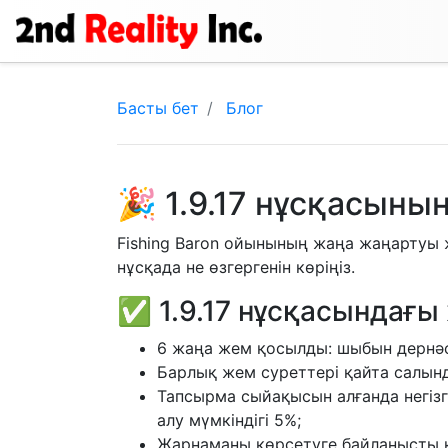
Басты бет
Блог
🎉 1.9.17 нұсқасын
Fishing Baron ойынының жаңа жаңартуы ж
нұсқада не өзгергенін көріңіз.
✅ 1.9.17 нұсқасындағ
6 жаңа жем қосылды: шыбын дернәсіл
Барлық жем суреттері қайта салынд
Тапсырма сыйақысын алғанда негіз
алу мүмкіндігі 5%;
Жарнаманы көрсетуге байланысты қ