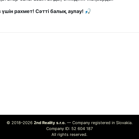
үшін рахмет! Сәтті балық аулау! 🎣
© 2018–2026
2nd Reality s.r.o.
— Company registered in Slovakia.
Company ID: 52 604 187
All rights reserved.