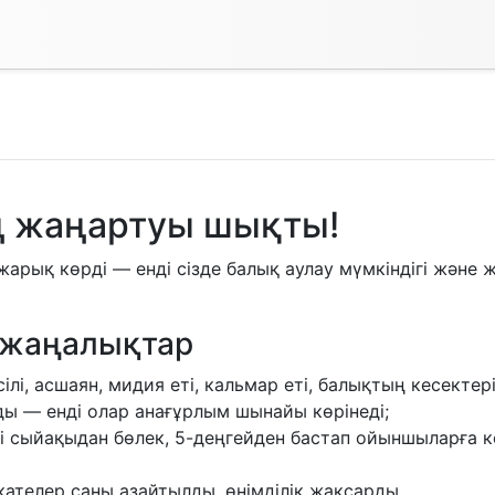
ың жаңартуы шықты!
арық көрді — енді сізде балық аулау мүмкіндігі және 
ы жаңалықтар
і, асшаян, мидия еті, кальмар еті, балықтың кесектері
ы — енді олар анағұрлым шынайы көрінеді;
гі сыйақыдан бөлек, 5-деңгейден бастап ойыншыларға 
ателер саны азайтылды, өнімділік жақсарды.