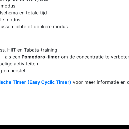
r-modus
lschema en totale tijd
ille modus
tussen lichte of donkere modus
ss, HIIT en Tabata-training
— als een
Pomodoro-timer
om de concentratie te verbete
elige activiteiten
g en herstel
ische Timer (Easy Cyclic Timer)
voor meer informatie en 