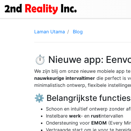
Laman Utama
Blog
⏱️ Nieuwe app: Eenvo
We zijn blij om onze nieuwe mobiele app t
nauwkeurige intervaltimer
die perfect is 
minimalistisch ontwerp, flexibele instelling
⚙️ Belangrijkste functies
Schoon en intuïtief ontwerp zonder af
Instelbare
werk
- en
rust
intervallen
Ondersteuning voor
EMOM
(Every Min
Vertraagde start om je voor te bereid