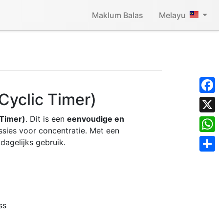
Maklum Balas
Melayu
Cyclic Timer)
Face
 Timer)
. Dit is een
eenvoudige en
X
ssies voor concentratie. Met een
What
 dagelijks gebruik.
Shar
ss