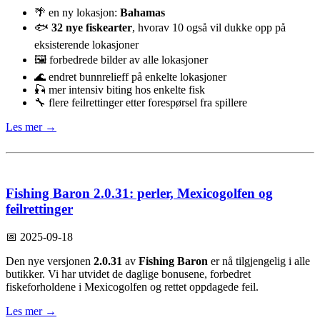
🌴 en ny lokasjon:
Bahamas
🐟
32 nye fiskearter
, hvorav 10 også vil dukke opp på
eksisterende lokasjoner
🖼️ forbedrede bilder av alle lokasjoner
🌊 endret bunnrelieff på enkelte lokasjoner
🎣 mer intensiv biting hos enkelte fisk
🔧 flere feilrettinger etter forespørsel fra spillere
Les mer →
Fishing Baron 2.0.31: perler, Mexicogolfen og
feilrettinger
📅 2025-09-18
Den nye versjonen
2.0.31
av
Fishing Baron
er nå tilgjengelig i alle
butikker. Vi har utvidet de daglige bonusene, forbedret
fiskeforholdene i Mexicogolfen og rettet oppdagede feil.
Les mer →