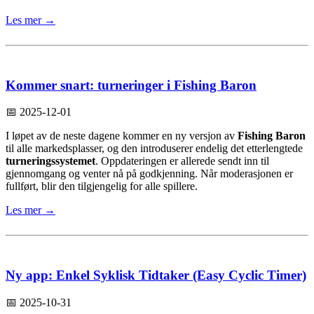
Les mer →
Kommer snart: turneringer i Fishing Baron
📅 2025-12-01
I løpet av de neste dagene kommer en ny versjon av
Fishing Baron
til alle markedsplasser, og den introduserer endelig det etterlengtede
turneringssystemet
. Oppdateringen er allerede sendt inn til
gjennomgang og venter nå på godkjenning. Når moderasjonen er
fullført, blir den tilgjengelig for alle spillere.
Les mer →
Ny app: Enkel Syklisk Tidtaker (Easy Cyclic Timer)
📅 2025-10-31