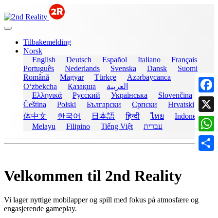
Tilbakemelding
Norsk
English
Deutsch
Español
Italiano
Français
Português
Nederlands
Svenska
Dansk
Suomi
Română
Magyar
Türkçe
Azərbaycanca
Oʻzbekcha
Қазақша
العربية
Ελληνικά
Русский
Українська
Slovenčina
Faceb
Čeština
Polski
Български
Српски
Hrvatski
简
体中文
한국어
日本語
हिन्दी
ไทย
Indonesia
X
Melayu
Filipino
Tiếng Việt
עברית
What
Share
Velkommen til
2nd Reality
Vi lager nyttige mobilapper og spill med fokus på atmosfære og
engasjerende gameplay.