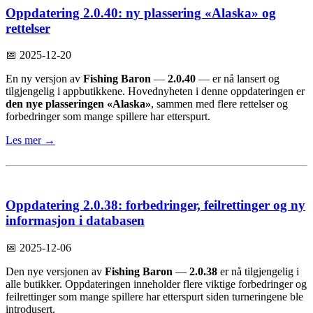
Oppdatering 2.0.40: ny plassering «Alaska» og
rettelser
📅 2025-12-20
En ny versjon av
Fishing Baron
—
2.0.40
— er nå lansert og
tilgjengelig i appbutikkene. Hovednyheten i denne oppdateringen er
den nye plasseringen «Alaska»
, sammen med flere rettelser og
forbedringer som mange spillere har etterspurt.
Les mer →
Oppdatering 2.0.38: forbedringer, feilrettinger og ny
informasjon i databasen
📅 2025-12-06
Den nye versjonen av
Fishing Baron
—
2.0.38
er nå tilgjengelig i
alle butikker. Oppdateringen inneholder flere viktige forbedringer og
feilrettinger som mange spillere har etterspurt siden turneringene ble
introdusert.