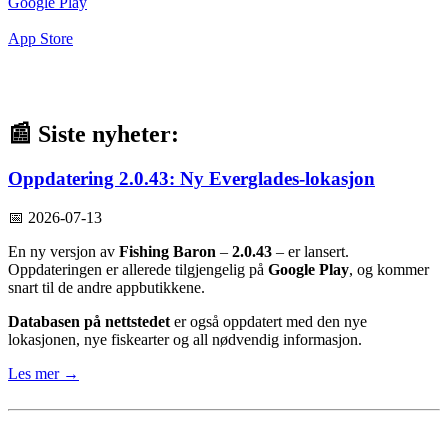
Google Play
App Store
📰 Siste nyheter:
Oppdatering 2.0.43: Ny Everglades-lokasjon
📅 2026-07-13
En ny versjon av
Fishing Baron
–
2.0.43
– er lansert.
Oppdateringen er allerede tilgjengelig på
Google Play
, og kommer
snart til de andre appbutikkene.
Databasen på nettstedet
er også oppdatert med den nye
lokasjonen, nye fiskearter og all nødvendig informasjon.
Les mer →