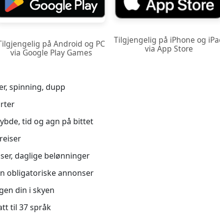
Tilgjengelig på iPhone og iP
Tilgjengelig på Android og PC
via App Store
via Google Play Games
er, spinning, dupp
rter
ybde, tid og agn på bittet
reiser
er, daglige belønninger
uten obligatoriske annonser
en din i skyen
att til 37 språk