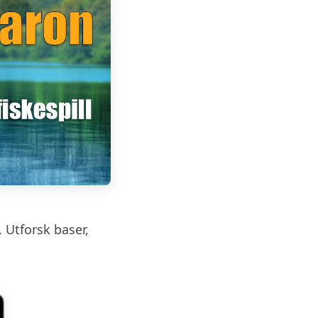
 Utforsk baser,