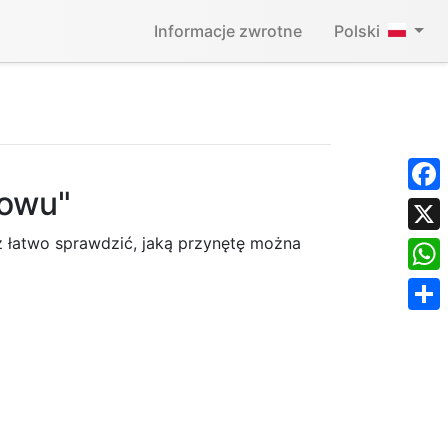
Informacje zwrotne
Polski
łowu"
Face
z łatwo sprawdzić, jaką przynętę można
X
What
Shar