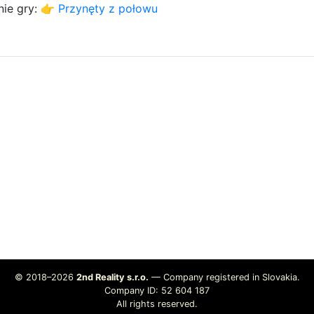
onie gry: 👉
Przynęty z połowu
© 2018–2026
2nd Reality s.r.o.
— Company registered in Slovakia.
Company ID: 52 604 187
All rights reserved.