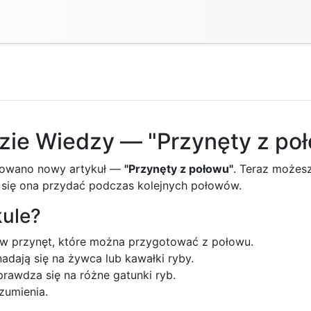
zie Wiedzy — "Przynęty z po
owano nowy artykuł —
"Przynęty z połowu"
. Teraz możes
e się ona przydać podczas kolejnych połowów.
kule?
ów przynęt, które można przygotować z połowu.
adają się na żywca lub kawałki ryby.
prawdza się na różne gatunki ryb.
ozumienia.