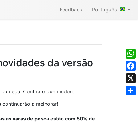
Feedback
Português
novidades da versão
What
Face
X
 o começo. Confira o que mudou:
Shar
s continuarão a melhorar!
odas as varas de pesca estão com 50% de