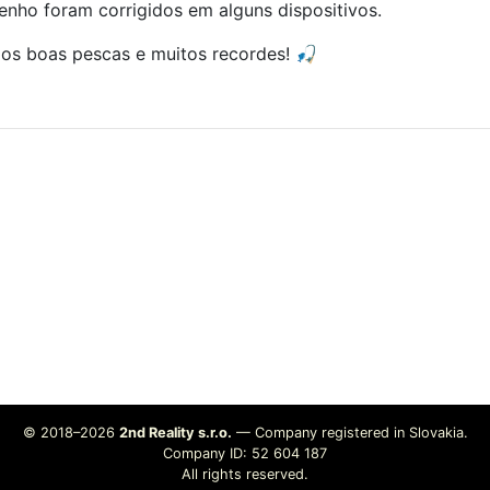
nho foram corrigidos em alguns dispositivos.
os boas pescas e muitos recordes! 🎣
© 2018–2026
2nd Reality s.r.o.
— Company registered in Slovakia.
Company ID: 52 604 187
All rights reserved.