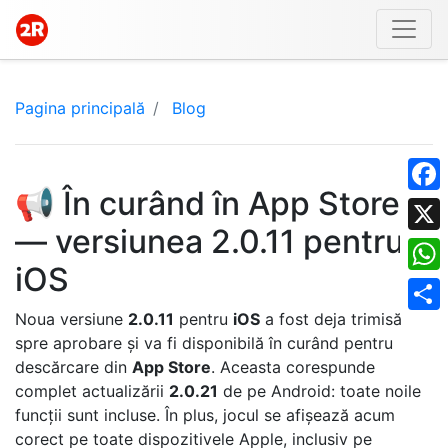
Pagina principală
Blog
📢 În curând în App Store
Face
— versiunea 2.0.11 pentru
X
iOS
What
Noua versiune
2.0.11
pentru
iOS
a fost deja trimisă
Shar
spre aprobare și va fi disponibilă în curând pentru
descărcare din
App Store
. Aceasta corespunde
complet actualizării
2.0.21
de pe Android: toate noile
funcții sunt incluse. În plus, jocul se afișează acum
corect pe toate dispozitivele Apple, inclusiv pe