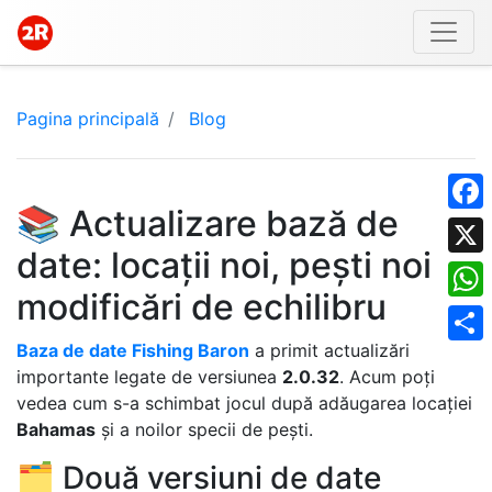
Pagina principală
Blog
📚 Actualizare bază de
Face
date: locații noi, pești noi și
X
modificări de echilibru
What
Baza de date Fishing Baron
a primit actualizări
Shar
importante legate de versiunea
2.0.32
. Acum poți
vedea cum s-a schimbat jocul după adăugarea locației
Bahamas
și a noilor specii de pești.
🗂️ Două versiuni de date