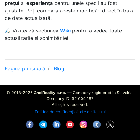
prețul
și
experiența
pentru unele specii au fost
ajustate. Poți compara aceste modificări direct în baza
de date actualizată.
🎣 Vizitează secțiunea
Wiki
pentru a vedea toate
actualizările și schimbările!
Pagina principală
Blog
© 2018–2026
2nd Reality s.r.o.
— Company registered in Slovakia.
Company ID: 52 604 187
All rights reserved.
Politica de confidențialitate a site-ului