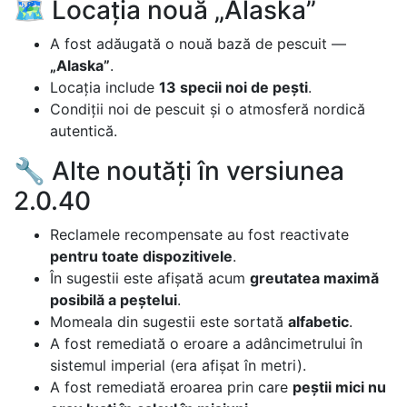
🗺️ Locația nouă „Alaska”
A fost adăugată o nouă bază de pescuit —
„Alaska”
.
Locația include
13 specii noi de pești
.
Condiții noi de pescuit și o atmosferă nordică
autentică.
🔧 Alte noutăți în versiunea
2.0.40
Reclamele recompensate au fost reactivate
pentru toate dispozitivele
.
În sugestii este afișată acum
greutatea maximă
posibilă a peștelui
.
Momeala din sugestii este sortată
alfabetic
.
A fost remediată o eroare a adâncimetrului în
sistemul imperial (era afișat în metri).
A fost remediată eroarea prin care
peștii mici nu