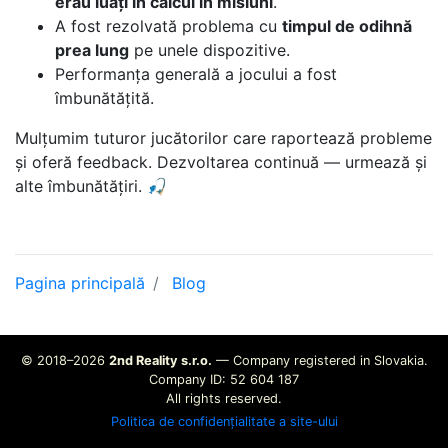
erau luați în calcul în misiuni
.
A fost rezolvată problema cu
timpul de odihnă
prea lung
pe unele dispozitive.
Performanța generală a jocului a fost
îmbunătățită.
Mulțumim tuturor jucătorilor care raportează probleme
și oferă feedback. Dezvoltarea continuă — urmează și
alte îmbunătățiri. 🎣
Pagina principală
Blog
© 2018–2026
2nd Reality s.r.o.
— Company registered in Slovakia.
Company ID: 52 604 187
All rights reserved.
Politica de confidențialitate a site-ului