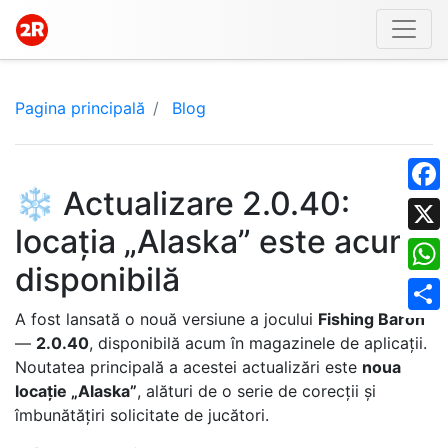
Pagina principală
Blog
❄️ Actualizare 2.0.40:
Face
locația „Alaska” este acum
X
disponibilă
What
A fost lansată o nouă versiune a jocului
Fishing Baron
Shar
—
2.0.40
, disponibilă acum în magazinele de aplicații.
Noutatea principală a acestei actualizări este
noua
locație „Alaska”
, alături de o serie de corecții și
îmbunătățiri solicitate de jucători.