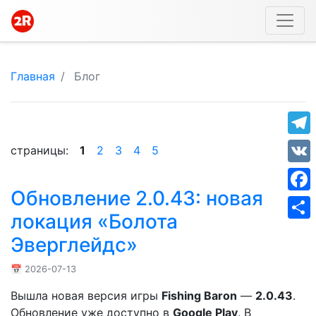
Главная
Блог
Tele
страницы:
1
2
3
4
5
VK
Обновление 2.0.43: новая
Face
локация «Болота
Shar
Эверглейдс»
📅 2026-07-13
Вышла новая версия игры
Fishing Baron
—
2.0.43
.
Обновление уже доступно в
Google Play
. В