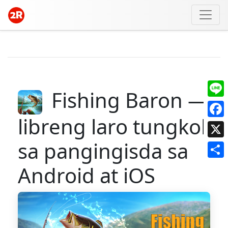
Fishing Baron —
Line
libreng laro tungkol
Face
sa pangingisda sa
X
Shar
Android at iOS