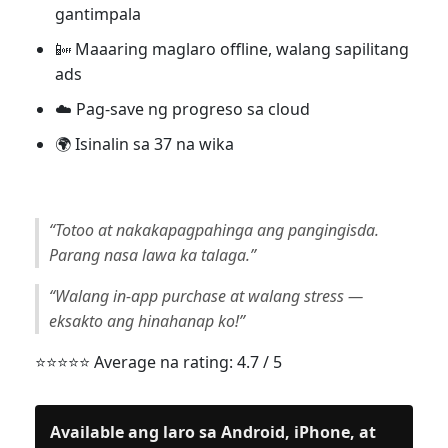
gantimpala
📴 Maaaring maglaro offline, walang sapilitang
ads
☁️ Pag-save ng progreso sa cloud
🌍 Isinalin sa 37 na wika
“Totoo at nakakapagpahinga ang pangingisda.
Parang nasa lawa ka talaga.”
“Walang in-app purchase at walang stress —
eksakto ang hinahanap ko!”
⭐️⭐️⭐️⭐️⭐️ Average na rating: 4.7 / 5
Available ang laro sa Android, iPhone, at