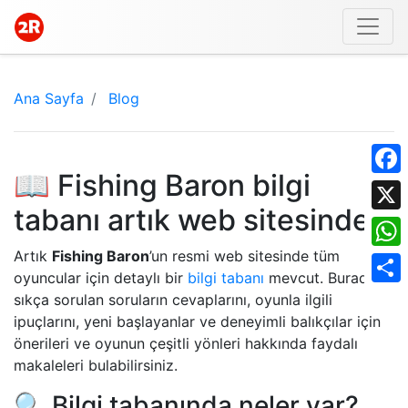
Ana Sayfa
Blog
📖 Fishing Baron bilgi
Face
tabanı artık web sitesinde!
X
Artık
Fishing Baron
’un resmi web sitesinde tüm
What
oyuncular için detaylı bir
bilgi tabanı
mevcut. Burada
Shar
sıkça sorulan soruların cevaplarını, oyunla ilgili
ipuçlarını, yeni başlayanlar ve deneyimli balıkçılar için
önerileri ve oyunun çeşitli yönleri hakkında faydalı
makaleleri bulabilirsiniz.
🔍 Bilgi tabanında neler var?