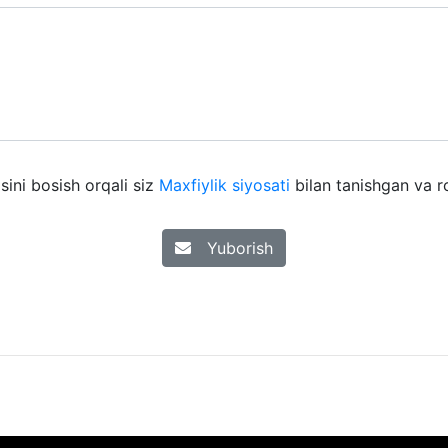
ini bosish orqali siz
Maxfiylik siyosati
bilan tanishgan va ro
Yuborish