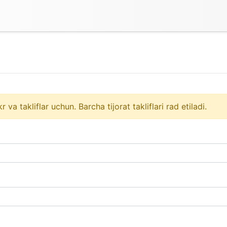
va takliflar uchun. Barcha tijorat takliflari rad etiladi.