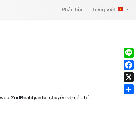
Phản hồi
Tiếng Việt
Line
Face
X
g web
2ndReality.info
, chuyên về các trò
Shar