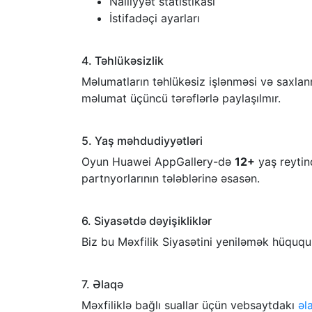
Nailiyyət statistikası
İstifadəçi ayarları
4. Təhlükəsizlik
Məlumatların təhlükəsiz işlənməsi və saxlanm
məlumat üçüncü tərəflərlə paylaşılmır.
5. Yaş məhdudiyyətləri
Oyun Huawei AppGallery-də
12+
yaş reytin
partnyorlarının tələblərinə əsasən.
6. Siyasətdə dəyişikliklər
Biz bu Məxfilik Siyasətini yeniləmək hüquq
7. Əlaqə
Məxfiliklə bağlı suallar üçün vebsaytdakı
əl