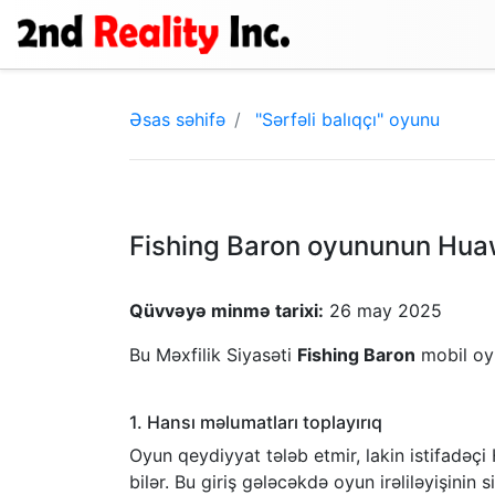
Əsas səhifə
"Sərfəli balıqçı" oyunu
Fishing Baron oyununun Huawe
Qüvvəyə minmə tarixi:
26 may 2025
Bu Məxfilik Siyasəti
Fishing Baron
mobil o
1. Hansı məlumatları toplayırıq
Oyun qeydiyyat tələb etmir, lakin istifadəçi
bilər. Bu giriş gələcəkdə oyun irəliləyişinin