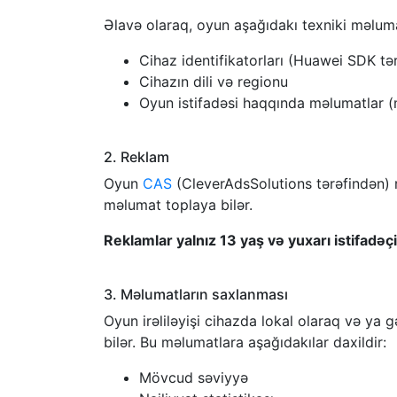
Əlavə olaraq, oyun aşağıdakı texniki məlumat
Cihaz identifikatorları (Huawei SDK tə
Cihazın dili və regionu
Oyun istifadəsi haqqında məlumatlar (m
2. Reklam
Oyun
CAS
(CleverAdsSolutions tərəfindən) 
məlumat toplaya bilər.
Reklamlar yalnız 13 yaş və yuxarı istifadəçi
3. Məlumatların saxlanması
Oyun irəliləyişi cihazda lokal olaraq və ya
bilər. Bu məlumatlara aşağıdakılar daxildir:
Mövcud səviyyə