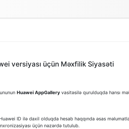
i versiyası üçün Məxfilik Siyasəti
yununun
Huawei AppGallery
vasitəsilə qurulduqda hansı məl
 Huawei ID ilə daxil olduqda hesab haqqında əsas məlumatlara
 sinxronizasiyası üçün nəzərdə tutulub.