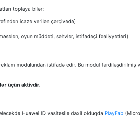
ları toplaya bilər:
rəfindən icazə verilən çərçivədə)
əsələn, oyun müddəti, səhvlər, istifadəçi fəaliyyətləri)
reklam modulundan istifadə edir. Bu modul fərdiləşdirilmiş
lər üçün aktivdir.
 gələcəkdə Huawei ID vasitəsilə daxil olduqda
PlayFab
(Micro