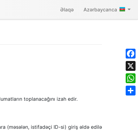
Əlaqə
Azərbaycanca
Face
X
What
umatların toplanacağını izah edir.
Shar
 (məsələn, istifadəçi ID-si) giriş əldə edilə