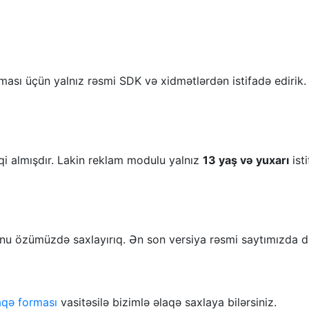
ası üçün yalnız rəsmi SDK və xidmətlərdən istifadə edirik. İ
qi almışdır. Lakin reklam modulu yalnız
13 yaş və yuxarı
ist
unu özümüzdə saxlayırıq. Ən son versiya rəsmi saytımızda d
aqə forması
vasitəsilə bizimlə əlaqə saxlaya bilərsiniz.