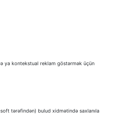
 və ya kontekstual reklam göstərmək üçün
soft tərəfindən) bulud xidmətində saxlanıla