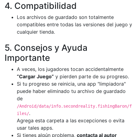
4. Compatibilidad
Los archivos de guardado son totalmente
compatibles entre todas las versiones del juego y
cualquier tienda.
5. Consejos y Ayuda
Importante
A veces, los jugadores tocan accidentalmente
“Cargar Juego”
y pierden parte de su progreso.
Si tu progreso se reinicia, una app "limpiadora"
puede haber eliminado tu archivo de guardado
de
/Android/data/info.secondreality.fishingBaron/f
.
iles/
Agrega esta carpeta a las excepciones o evita
usar tales apps.
Si tienes algún problema,
contacta al autor