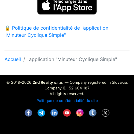
🔒 Politique de confidentialité de l’application
"Minuteur Cyclique Simple"
Accueil
application "Minuteur Cyclique Simple"
© 2018–2026
2nd Reality s.r.o.
— Company registered in Slovakia.
Company ID: 52 604 187
All rights reserved.
Politique de confidentialité du site