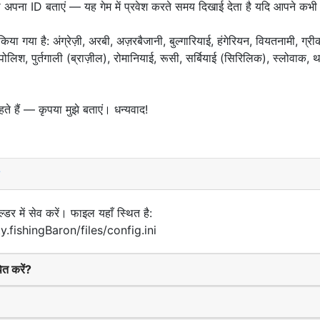
ृपया अपना ID बताएं — यह गेम में प्रवेश करते समय दिखाई देता है यदि आपने क
ा गया है: अंग्रेज़ी, अरबी, अज़रबैजानी, बुल्गारियाई, हंगेरियन, वियतनामी, ग्री
श, पुर्तगाली (ब्राज़ील), रोमानियाई, रूसी, सर्बियाई (सिरिलिक), स्लोवाक, थाई, तु
हते हैं — कृपया मुझे बताएं। धन्यवाद!
?
डर में सेव करें। फाइल यहाँ स्थित है:
y.fishingBaron/files/config.ini
ित करें?