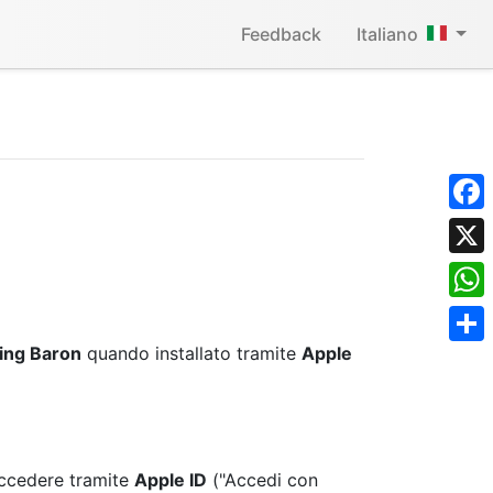
Feedback
Italiano
Face
X
What
ing Baron
quando installato tramite
Apple
Shar
 accedere tramite
Apple ID
("Accedi con