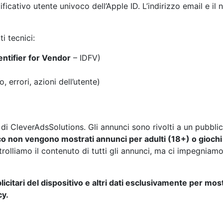
entificativo utente univoco dell’Apple ID. L’indirizzo email e
i tecnici:
entifier for Vendor
– IDFV)
, errori, azioni dell’utente)
di CleverAdsSolutions. Gli annunci sono rivolti a un pubbli
co non vengono mostrati annunci per adulti (18+) o giochi d
olliamo il contenuto di tutti gli annunci, ma ci impegniamo a 
ubblicitari del dispositivo e altri dati esclusivamente per m
cy.