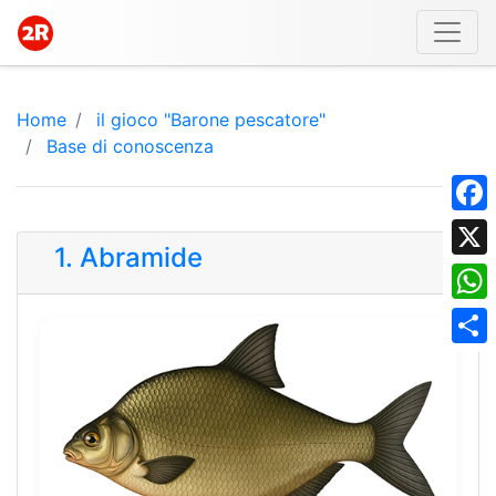
Home
il gioco "Barone pescatore"
Base di conoscenza
Face
1. Abramide
X
What
Shar