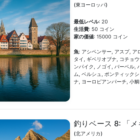
(東ヨーロッパ)
最低レベル
: 20
生活費
: 50 コイン
家の価値
: 15000 コイン
魚
: アシペンサー, アスプ, 
タイ, ギベリオブナ, コチョウ
ンパイク, ノゴイ, バーベル,
ム, ベルシュ, ポンティック
ナ, ヨーロピアンパーチ, 小鯛
釣りベース 8: 「
(北アメリカ)