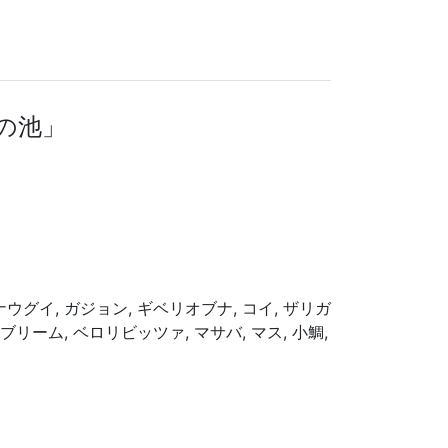
鯉の池」
バナウグイ, ガジョン, ギベリオブナ, コイ, ザリガ
 ブリーム, ベロリビッツァ, マサバ, マス, 小鯛,