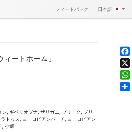
フィードバック
日本語
スウィートホーム」
Face
X
What
Shar
ジョン, ギベリオブナ, ザリガニ, ブリーク, ブリー
ルトラトゥス, ヨーロピアンパーチ, ヨーロピアン
チ, 小鯛