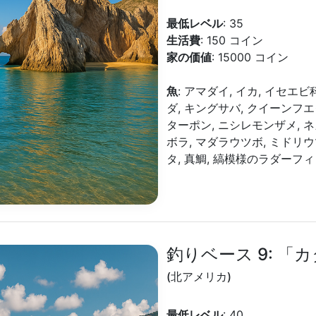
最低レベル
: 35
生活費
: 150 コイン
家の価値
: 15000 コイン
魚
: アマダイ, イカ, イセエビ科
ダ, キングサバ, クイーンフエ
ターポン, ニシレモンザメ, 
ボラ, マダラウツボ, ミドリウ
タ, 真鯛, 縞模様のラダーフ
釣りベース 9: 「
(北アメリカ)
最低レベル
: 40