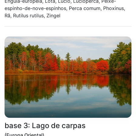
Enguia-europeia, Lota, Lucio, Lucioperca, Peixe-
espinho-de-nove-espinhos, Perca comum, Phoxinus,
Rã, Rutilus rutilus, Zingel
base 3: Lago de carpas
(Europa Oriental)