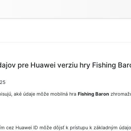
jov pre Huawei verziu hry Fishing Bar
025
isujú, aké údaje môže mobilná hra
Fishing Baron
zhromažďo
ním cez Huawei ID môže dôjsť k prístupu k základným údajom