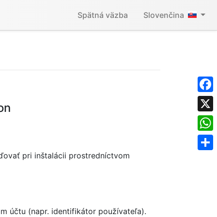
Spätná väzba
Slovenčina
Face
on
X
What
vať pri inštalácii prostredníctvom
Shar
 účtu (napr. identifikátor používateľa).