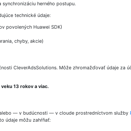
na synchronizáciu herného postupu.
júce technické údaje:
mitov povolených Huawei SDK)
rania, chyby, akcie)
nosti CleverAdsSolutions. Môže zhromažďovať údaje za ú
veku 13 rokov a viac.
 alebo — v budúcnosti — v cloude prostredníctvom služby
to údaje môžu zahŕňať: