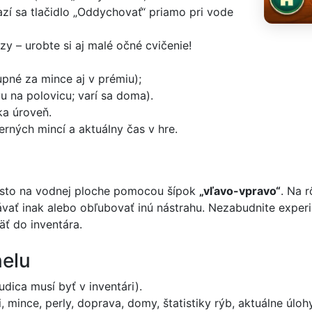
zí sa tlačidlo „Oddychovať“ priamo pri vode
y – urobte si aj malé očné cvičenie!
upné za mince aj v prémiu);
vu na polovicu; varí sa doma).
ka úroveň.
rných mincí a aktuálny čas v hre.
iesto na vodnej ploche pomocou šípok
„vľavo-vpravo“
. Na r
rávať inak alebo obľubovať inú nástrahu. Nezabudnite exper
äť do inventára.
nelu
dica musí byť v inventári).
, mince, perly, doprava, domy, štatistiky rýb, aktuálne úlohy