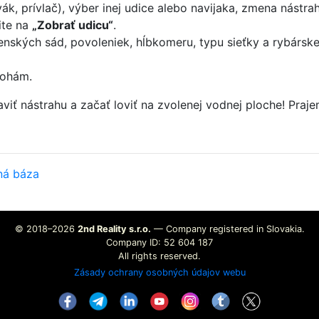
k, prívlač), výber inej udice alebo navijaka, zmena nástra
nite na
„Zobrať udicu“
.
ských sád, povoleniek, hĺbkomeru, typu sieťky a rybárskej
lohám.
aviť nástrahu a začať loviť na zvolenej vodnej ploche! Praj
ná báza
© 2018–2026
2nd Reality s.r.o.
— Company registered in Slovakia.
Company ID: 52 604 187
All rights reserved.
Zásady ochrany osobných údajov webu