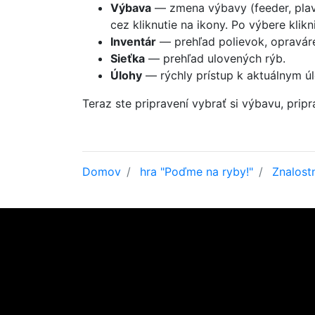
Výbava
— zmena výbavy (feeder, plavá
cez kliknutie na ikony. Po výbere klik
Inventár
— prehľad polievok, opraváren
Sieťka
— prehľad ulovených rýb.
Úlohy
— rýchly prístup k aktuálnym ú
Teraz ste pripravení vybrať si výbavu, pripr
Domov
hra "Poďme na ryby!"
Znalost