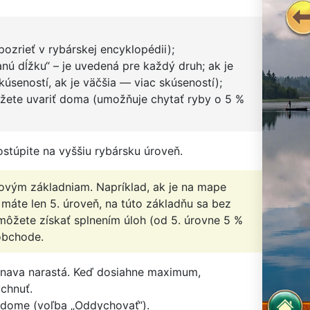
ozrieť v rybárskej encyklopédii);
nú dĺžku“ – je uvedená pre každý druh; ak je
úseností, ak je väčšia — viac skúseností);
ôžete uvariť doma (umožňuje chytať ryby o 5 %
ostúpite na vyššiu rybársku úroveň.
novým základniam. Napríklad, ak je na mape
 máte len 5. úroveň, na túto základňu sa bez
ôžete získať splnením úloh (od 5. úrovne 5 %
obchode.
, únava narastá. Keď dosiahne maximum,
chnuť.
dome (voľba „Oddychovať“).