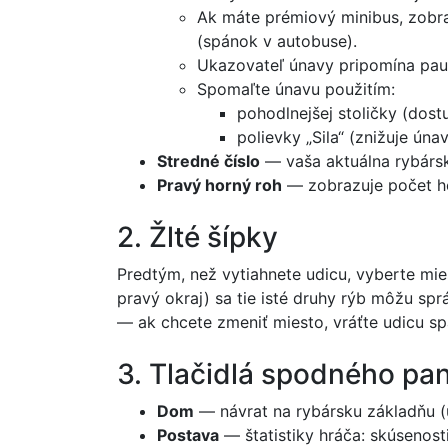
Ak máte prémiový minibus, zobra
(spánok v autobuse).
Ukazovateľ únavy pripomína pauz
Spomaľte únavu použitím:
pohodlnejšej stoličky (dost
polievky „Sila“ (znižuje úna
Stredné číslo
— vaša aktuálna rybárs
Pravý horný roh
— zobrazuje počet he
2. Žlté šípky
Predtým, než vytiahnete udicu, vyberte m
pravý okraj) sa tie isté druhy rýb môžu sp
— ak chcete zmeniť miesto, vráťte udicu sp
3. Tlačidlá spodného pa
Dom
— návrat na rybársku základňu (u
Postava
— štatistiky hráča: skúsenosti