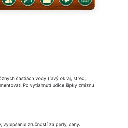
ôznych častiach vody (ľavý okraj, stred,
imentovať! Po vytiahnutí udice šípky zmiznú
, vylepšenie zručností za perly, ceny.