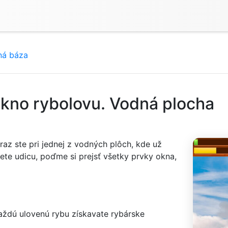
ná báza
Okno rybolovu. Vodná plocha
raz ste pri jednej z vodných plôch, kde už
nete udicu, poďme si prejsť všetky prvky okna,
každú ulovenú rybu získavate rybárske