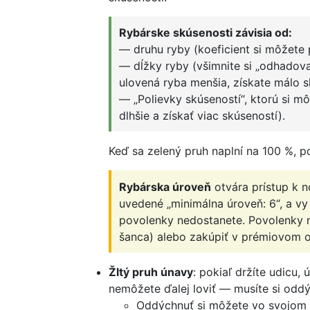
Rybárske skúsenosti závisia od:
— druhu ryby (koeficient si môžete p
— dĺžky ryby (všimnite si „odhadova
ulovená ryba menšia, získate málo sk
— „Polievky skúseností“, ktorú si m
dlhšie a získať viac skúseností).
Keď sa zelený pruh naplní na 100 %, p
Rybárska úroveň
otvára prístup k 
uvedené „minimálna úroveň: 6“, a vy
povolenky nedostanete. Povolenky m
šanca) alebo zakúpiť v prémiovom 
Žltý pruh únavy
: pokiaľ držíte udicu
nemôžete ďalej loviť — musíte si oddý
Oddýchnuť si môžete vo svojom 