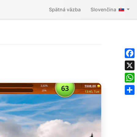
Spätná väzba
Slovenčina
Face
X
What
Shar