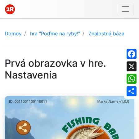
Domov
hra "Poďme na ryby!"
Znalostná báza
Prvá obrazovka v hre.
Face
Nastavenia
X
What
Shar