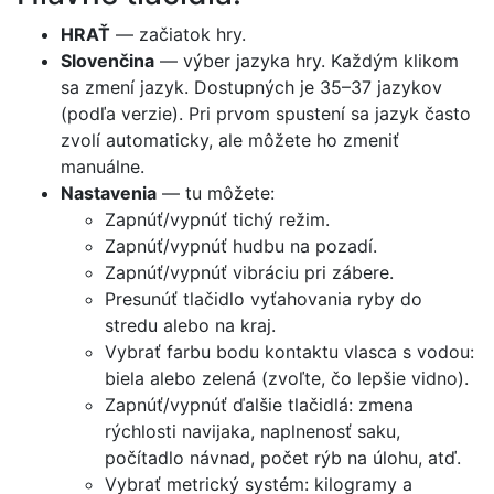
HRAŤ
— začiatok hry.
Slovenčina
— výber jazyka hry. Každým klikom
sa zmení jazyk. Dostupných je 35–37 jazykov
(podľa verzie). Pri prvom spustení sa jazyk často
zvolí automaticky, ale môžete ho zmeniť
manuálne.
Nastavenia
— tu môžete:
Zapnúť/vypnúť tichý režim.
Zapnúť/vypnúť hudbu na pozadí.
Zapnúť/vypnúť vibráciu pri zábere.
Presunúť tlačidlo vyťahovania ryby do
stredu alebo na kraj.
Vybrať farbu bodu kontaktu vlasca s vodou:
biela alebo zelená (zvoľte, čo lepšie vidno).
Zapnúť/vypnúť ďalšie tlačidlá: zmena
rýchlosti navijaka, naplnenosť saku,
počítadlo návnad, počet rýb na úlohu, atď.
Vybrať metrický systém: kilogramy a