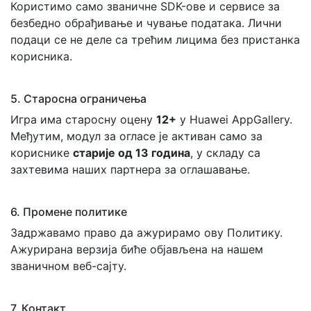
Користимо само званичне SDK-ове и сервисе за
безбедно обрађивање и чување података. Лични
подаци се не деле са трећим лицима без пристанка
корисника.
5. Старосна ограничења
Игра има старосну оцену
12+
у Huawei AppGallery.
Међутим, модул за огласе је активан само за
кориснике
старије од 13 година
, у складу са
захтевима наших партнера за оглашавање.
6. Промене политике
Задржавамо право да ажурирамо ову Политику.
Ажурирана верзија биће објављена на нашем
званичном веб-сајту.
7. Контакт