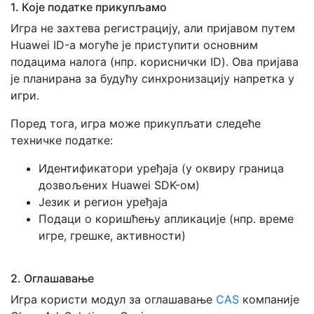
1. Које податке прикупљамо
Игра не захтева регистрацију, али пријавом путем
Huawei ID-а могуће је приступити основним
подацима налога (нпр. кориснички ID). Ова пријава
је планирана за будућу синхронизацију напретка у
игри.
Поред тога, игра може прикупљати следеће
техничке податке:
Идентификатори уређаја (у оквиру граница
дозвољених Huawei SDK-ом)
Језик и регион уређаја
Подаци о коришћењу апликације (нпр. време
игре, грешке, активности)
2. Оглашавање
Игра користи модул за оглашавање
CAS
компаније