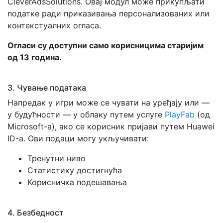
CleverAdsSolutions. Овај модул може прикупљати
податке ради приказивања персонализованих или
контекстуалних огласа.
Огласи су доступни само корисницима старијим
од 13 година.
3. Чување података
Напредак у игри може се чувати на уређају или —
у будућности — у облаку путем услуге
PlayFab
(од
Microsoft-а), ако се корисник пријави путем Huawei
ID-а. Ови подаци могу укључивати:
Тренутни ниво
Статистику достигнућа
Корисничка подешавања
4. Безбедност