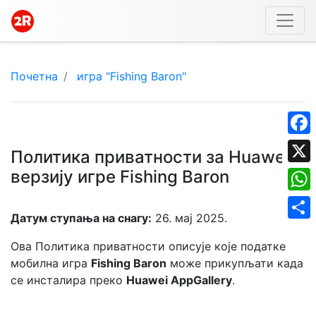
Почетна
игра "Fishing Baron"
Face
Политика приватности за Huawei
верзију игре Fishing Baron
X
What
Датум ступања на снагу:
26. мај 2025.
Shar
Ова Политика приватности описује које податке
мобилна игра
Fishing Baron
може прикупљати када
се инсталира преко
Huawei AppGallery
.