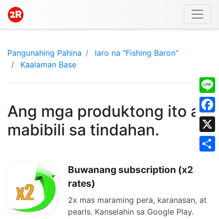
Pangunahing Pahina
laro na "Fishing Baron"
Kaalaman Base
Line
Ang mga produktong ito ay
Face
mabibili sa tindahan.
X
Shar
Buwanang subscription (x2
rates)
2x mas maraming pera, karanasan, at
pearls. Kanselahin sa Google Play.