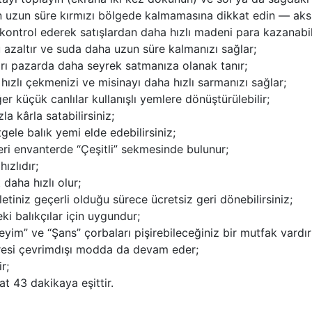
n uzun süre kırmızı bölgede kalmamasına dikkat edin — aksi 
ı kontrol ederek satışlardan daha hızlı madeni para kazanabili
u azaltır ve suda daha uzun süre kalmanızı sağlar;
arı pazarda daha seyrek satmanıza olanak tanır;
hızlı çekmenizi ve misinayı daha hızlı sarmanızı sağlar;
er küçük canlılar kullanışlı yemlere dönüştürülebilir;
a kârla satabilirsiniz;
ele balık yemi elde edebilirsiniz;
tleri envanterde “Çeşitli” sekmesinde bulunur;
ızlıdır;
daha hızlı olur;
biletiniz geçerli olduğu sürece ücretsiz geri dönebilirsiniz;
i balıkçılar için uygundur;
eyim” ve “Şans” çorbaları pişirebileceğiniz bir mutfak vardır
süresi çevrimdışı modda da devam eder;
r;
t 43 dakikaya eşittir.