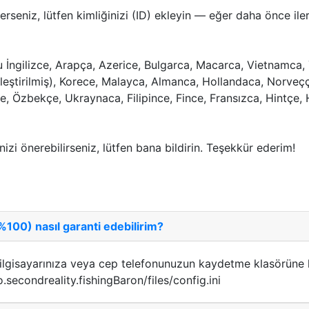
eçerseniz, lütfen kimliğinizi (ID) ekleyin — eğer daha önce i
u İngilizce, Arapça, Azerice, Bulgarca, Macarca, Vietnamca
tleştirilmiş), Korece, Malayca, Almanca, Hollandaca, Norveç
kçe, Özbekçe, Ukraynaca, Filipince, Fince, Fransızca, Hintçe
inizi önerebilirseniz, lütfen bana bildirin. Teşekkür ederim!
00) nasıl garanti edebilirim?
lgisayarınıza veya cep telefonunuzun kaydetme klasörüne k
o.secondreality.fishingBaron/files/config.ini