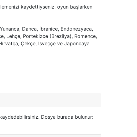
lerlemenizi kaydettiyseniz, oyun başlarken
, Yunanca, Danca, İbranice, Endonezyaca,
çe, Lehçe, Portekizce (Brezilya), Romence,
, Hırvatça, Çekçe, İsveççe ve Japoncaya
aydedebilirsiniz. Dosya burada bulunur: