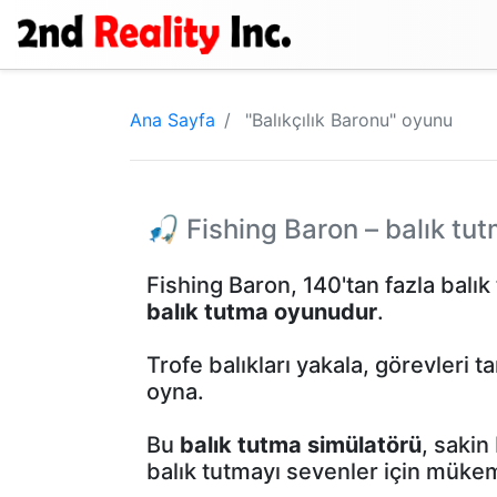
Ana Sayfa
"Balıkçılık Baronu" oyunu
🎣 Fishing Baron – balık tu
Fishing Baron, 140'tan fazla balı
balık tutma oyunudur
.
Trofe balıkları yakala, görevleri 
oyna.
Bu
balık tutma simülatörü
, sakin
balık tutmayı sevenler için müke