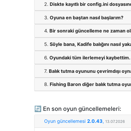
2.
Diskte kayıtlı bir config.ini dosyası
3.
Oyuna en baştan nasıl başlarım?
4.
Bir sonraki güncelleme ne zaman o
5.
Söyle bana, Kadife balığını nasıl ya
6.
Oyundaki tüm ilerlemeyi kaybettim.
7.
Balık tutma oyununu çevrimdışı oyn
8.
Fishing Baron diğer balık tutma oyun
🔄 En son oyun güncellemeleri:
Oyun güncellemesi
2.0.43
,
13.07.2026