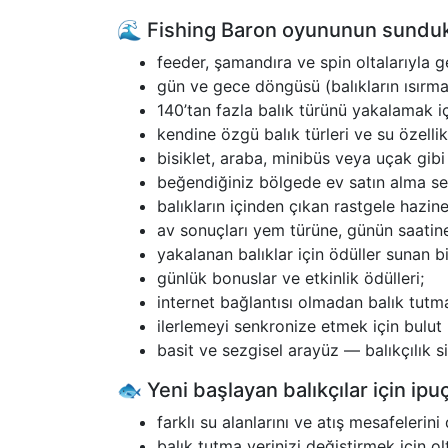
🌊 Fishing Baron oyununun sundukl
feeder, şamandıra ve spin oltalarıyla 
gün ve gece döngüsü (balıkların ısırmasın
140’tan fazla balık türünü yakalamak iç
kendine özgü balık türleri ve su özellikl
bisiklet, araba, minibüs veya uçak gibi
beğendiğiniz bölgede ev satın alma se
balıkların içinden çıkan rastgele hazinel
av sonuçları yem türüne, günün saatine,
yakalanan balıklar için ödüller sunan 
günlük bonuslar ve etkinlik ödülleri;
internet bağlantısı olmadan balık tutm
ilerlemeyi senkronize etmek için bulu
basit ve sezgisel arayüz — balıkçılık s
🐟 Yeni başlayan balıkçılar için ipuç
farklı su alanlarını ve atış mesafelerin
balık tutma yerinizi değiştirmek için o