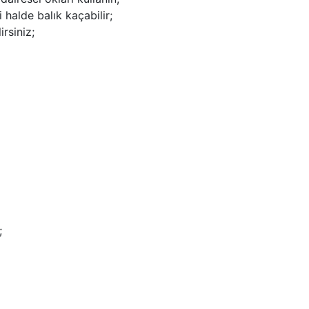
halde balık kaçabilir;
rsiniz;
;