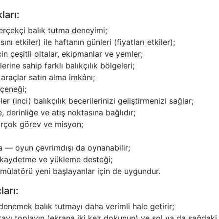
arı:
gerçekçi balık tutma deneyimi;
ı etkiler) ile haftanın günleri (fiyatları etkiler);
in çeşitli oltalar, ekipmanlar ve yemler;
erine sahip farklı balıkçılık bölgeleri;
 araçlar satın alma imkânı;
çeneği;
er (inci) balıkçılık becerilerinizi geliştirmenizi sağlar;
 derinliğe ve atış noktasına bağlıdır;
birçok görev ve misyon;
a — oyun çevrimdışı da oynanabilir;
t kaydetme ve yükleme desteği;
imülatörü yeni başlayanlar için de uygundur.
ları:
i denemek balık tutmayı daha verimli hale getirir;
ltayı toplayın (ekrana iki kez dokunun) ve sol ya da sağdaki d