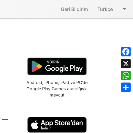
Geri Bildirim
Türkçe
Face
X
Android, iPhone, iPad ve PC’de
What
Google Play Games aracılığıyla
mevcut
Shar
r —