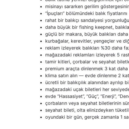
misinayı sararken gerilim göstergesini
“İpuçları” bölümündeki balık fiyatların
rahat bir balıkçı sandalyesi yorgunluğ
daha büyük bir fishing keepnet, balıkl
güçlü bir makara, büyük balıkları daha 
kurbağalar, kerevitler, yengeçler ve diğ
reklam izleyerek balıkları %30 daha fazl
mağazadaki reklamları izleyerek 5 rastg
tamir kitleri, çorbalar ve seyahat bile
premium araçta dinlenmek 3 kat daha h
klima satın alın — evde dinlenme 2 kat 
ücretli bir balıkçılık alanından ayrılıp 
mağazadaki uçak biletleri her seviyedek
evde “Hassasiyet”, “Güç”, “Enerji”, “Den
çorbaların veya seyahat biletlerinin 
seyahat bileti, olta elinizdeyken tüketili
oyundaki bir gün, gerçek zamanla 1 saa