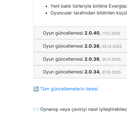
Yeni balık türleriyle birlikte Evergla
Oyuncular tarafından bildirilen küçük
Oyun güncellemesi
2.0.40
,
17.12.2025
Oyun güncellemesi
2.0.38
,
05.12.2025
Oyun güncellemesi
2.0.36
,
30.11.2025
Oyun güncellemesi
2.0.34
,
31.10.2025
🔄
Tüm güncellemelerin listesi
✉️ Oynanışı veya çeviriyi nasıl iyileştirebile