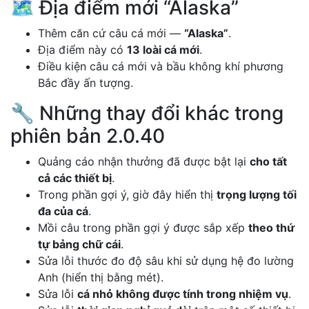
🗺️ Địa điểm mới “Alaska”
Thêm căn cứ câu cá mới —
“Alaska”
.
Địa điểm này có
13 loài cá mới
.
Điều kiện câu cá mới và bầu không khí phương
Bắc đầy ấn tượng.
🔧 Những thay đổi khác trong
phiên bản 2.0.40
Quảng cáo nhận thưởng đã được bật lại
cho tất
cả các thiết bị
.
Trong phần gợi ý, giờ đây hiển thị
trọng lượng tối
đa của cá
.
Mồi câu trong phần gợi ý được sắp xếp
theo thứ
tự bảng chữ cái
.
Sửa lỗi thước đo độ sâu khi sử dụng hệ đo lường
Anh (hiển thị bằng mét).
Sửa lỗi
cá nhỏ không được tính trong nhiệm vụ
.