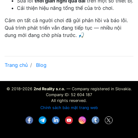
Sửa lỗi
thời gian nghỉ quá dài
trên một số thiết bị.
Cải thiện hiệu năng tổng thể của trò chơi.
Cảm ơn tất cả người chơi đã gửi phản hồi và báo lỗi.
Quá trình phát triển vẫn đang tiếp tục — nhiều nội
dung mới đang chờ phía trước. 🎣
Trang chủ
Blog
© 2018–2026
2nd Reality s.r.o.
— Company registered in Slovakia.
Company ID: 52 604 187
All rights reserved.
Chính sách bảo mật trang web