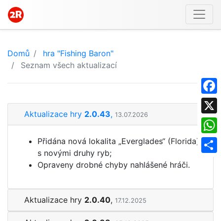
Domů
hra "Fishing Baron"
Seznam všech aktualizací
Face
Aktualizace hry
2.0.43
,
13.07.2026
X
Přidána nová lokalita „Everglades“ (Florida)
What
s novými druhy ryb;
Shar
Opraveny drobné chyby nahlášené hráči.
Aktualizace hry
2.0.40
,
17.12.2025