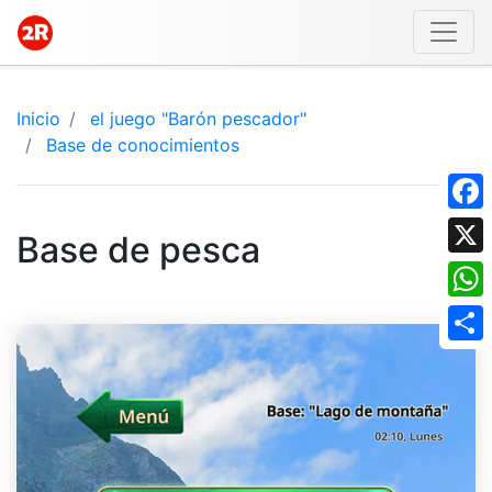
Inicio
el juego "Barón pescador"
Base de conocimientos
Face
Base de pesca
X
What
Shar