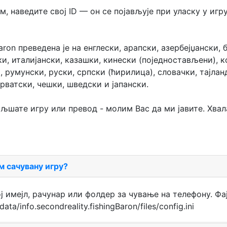
, наведите свој ID — он се појављује при уласку у игр
ron преведена је на енглески, арапски, азербејџански, 
и, италијански, казашки, кинески (поједностављени), к
 румунски, руски, српски (ћирилица), словачки, тајланд
рватски, чешки, шведски и јапански.
шате игру или превод - молим Вас да ми јавите. Хвал
м сачувану игру?
ј имејл, рачунар или фолдер за чување на телефону. Фај
a/info.secondreality.fishingBaron/files/config.ini