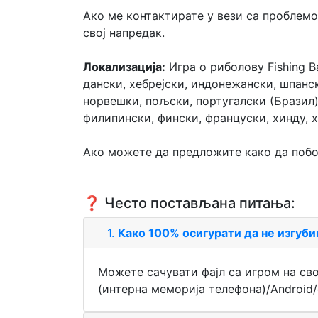
Ако ме контактирате у вези са проблемом
свој напредак.
Локализација:
Игра о риболову Fishing Ba
дански, хебрејски, индонежански, шпанск
норвешки, пољски, португалски (Бразил),
филипински, фински, француски, хинду, х
Ако можете да предложите како да побољ
❓ Често постављана питања:
1.
Како 100% осигурати да не изгуби
Можете сачувати фајл са игром на сво
(интерна меморија телефона)/Android/dat