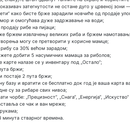
оказивач затегнутости не остане дуго у црвеној зони 
ети“ како бисте брже зарадили новчиће од продаје уло
умор и омогућава дуже задржавање на води;
 продају рибе на пијаци;
же бржем извлачењу великих риба и бржем намотавању
створења могу се претворити у корисне мамце;
рибу са 30% већом зарадом;
жете добити 5 насумичних мамаца за риболов;
е карте налазе се у инвентару под „Остало“;
пута бржи;
 постаје 2 пута бржи;
 базу и вратити се бесплатно док год је ваша карта в
не су за рибаре свих нивоа;
ти чорбе: „Прецизност“, „Снага“, „Енергија“, „Искуство“ 
аставља се чак и ван мреже;
 рукама;
 43 минута стварног времена.