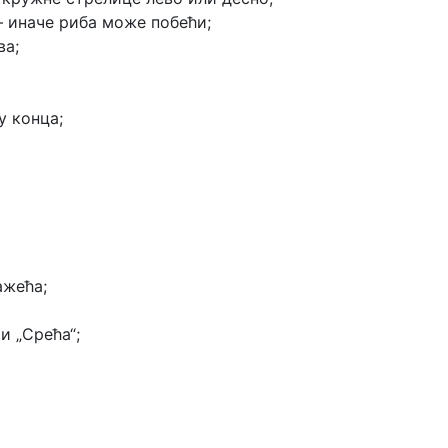
— иначе риба може побећи;
ва;
 конца;
ажећа;
и „Срећа“;