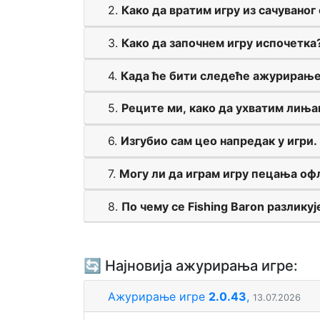
2.
Како да вратим игру из сачуваног c
3.
Како да започнем игру испочетка
4.
Када ће бити следеће ажурирањ
5.
Реците ми, како да ухватим лињак
6.
Изгубио сам цео напредак у игри
7.
Могу ли да играм игру пецања оф
8.
По чему се Fishing Baron разлику
🔄 Најновија ажурирања игре:
Ажурирање игре
2.0.43
,
13.07.2026