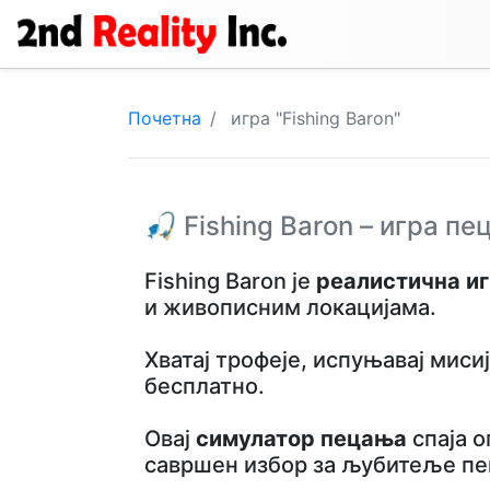
Почетна
игра "Fishing Baron"
🎣 Fishing Baron – игра п
Fishing Baron је
реалистична и
и живописним локацијама.
Хватај трофеје, испуњавај мисиј
бесплатно.
Овај
симулатор пецања
спаја 
савршен избор за љубитеље п