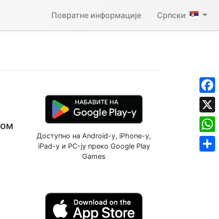
Повратне информације
Српски
Face
X
мом
Доступно на Android-у, iPhone-у,
What
iPad-у и PC-ју преко Google Play
Games
Shar