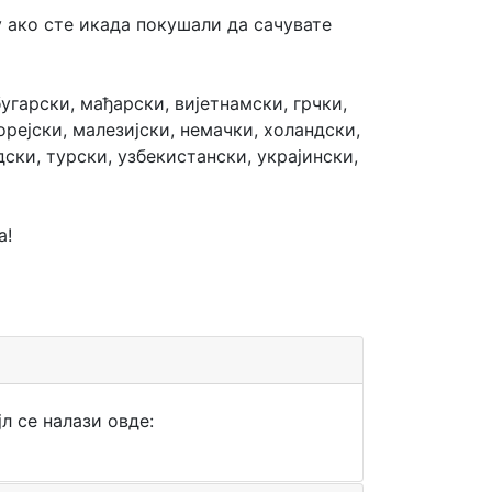
у ако сте икада покушали да сачувате
бугарски, мађарски, вијетнамски, грчки,
орејски, малезијски, немачки, холандски,
ски, турски, узбекистански, украјински,
а!
л се налази овде: