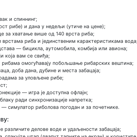
вак и спиннинг;
ост рибе) и дана у недељи (утиче на цене);
е за хватање више од 140 врста риба;
м врстама риба и јединственим карактеристикама вода
става — бицикла, аутомобила, комбија или авиона;
и која вам се свиђа;
 у рибама омогућавају побољшање рибарских вештина;
аца, доба дана, дубине и места забацаја;
градама за уловљене рибе;
ст;
некције — игра је доступна офлајн;
блаку ради синхронизације напретка;
с — симулатор риболова погодан и за почетнике.
ву:
те различите делове воде и удаљености забацаја;
, спакујте штап (двапут тапните на екран) и користите