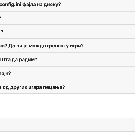
onfig.ini фајла на диску?
?
е?
а? Да ли је можда грешка у игри?
. Шта да радим?
лајн?
је од других игара пецања?