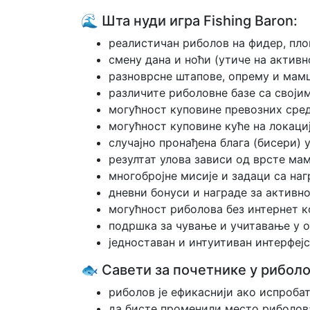
🌊 Шта нуди игра Fishing Baron:
реалистичан риболов на фидер, пло
смену дана и ноћи (утиче на активн
разноврсне штапове, опрему и мамц
различите риболовне базе са своји
могућност куповине превозних сред
могућност куповине куће на локациј
случајно пронађена блага (бисери)
резултат улова зависи од врсте мам
многобројне мисије и задаци са на
дневни бонуси и награде за активно
могућност риболова без интернет ко
подршка за чување и учитавање у о
једноставан и интуитиван интерфеј
🐟 Савети за почетнике у риболо
риболов је ефикаснији ако испроба
да бисте променили место риболова