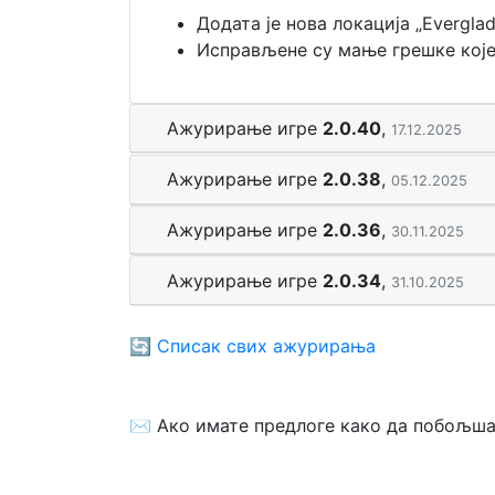
Додата је нова локација „Evergla
Исправљене су мање грешке које 
Ажурирање игре
2.0.40
,
17.12.2025
Ажурирање игре
2.0.38
,
05.12.2025
Ажурирање игре
2.0.36
,
30.11.2025
Ажурирање игре
2.0.34
,
31.10.2025
🔄
Списак свих ажурирања
✉️ Ако имате предлоге како да побољш