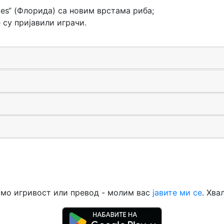
des“ (Флорида) са новим врстама риба;
су пријавили играчи.
амо игривост или превод - молим вас
јавите ми се
. Хва