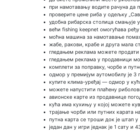
при намотавању водите рачуна да п
проверите цене риба у одељку „Сав
удобна рибарска столица смањује 
већи fishing keepnet омогућава ређу
моћна машина за намотавање пома
жабе, ракови, крабе и друга мала 
гледањем реклама можете продати 
гледањем реклама у продавници мо
комплети за поправку, чорбе и путн
одмор у премијум аутомобилу је 3 
купите клима-уређај — одмор у кући
можете напустити плаћену риболовну
авионске карте из продавнице погод
кућа има кухињу у којој можете кува
трајање чорби или путних карата н
путна карта се троши док је штап у
један дан у игри једнак је 1 сату и