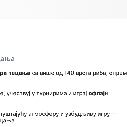
ецања
гра пецања
са више од 140 врста риба, опре
е, учествуј у турнирима и играј
офлајн
опуштајућу атмосферу и узбудљиву игру —
ецања.