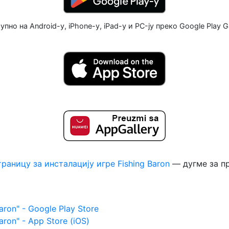
упно на Android-у, iPhone-у, iPad-у и PC-ју преко Google Play 
траницу за инсталацију игре Fishing Baron
— дугме за пр
ron" - Google Play Store
ron" - App Store (iOS)